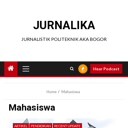
Skip
to
content
JURNALIKA
JURNALISTIK POLITEKNIK AKA BOGOR
Primary
Hear Podcast
Menu
Home
Mahasiswa
Mahasiswa
ARTIKEL
PENDIDIKAN
RECENT UPDATE