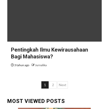
Pentingkah Ilmu Kewirausahaan
Bagi Mahasiswa?
3 tahun ago
Jurnalika
Paginasi
1
2
Next
pos
MOST VIEWED POSTS