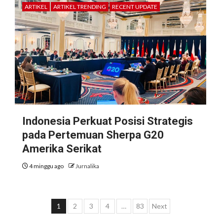
ARTIKEL
ARTIKEL TRENDING
RECENT UPDATE
Indonesia Perkuat Posisi Strategis
pada Pertemuan Sherpa G20
Amerika Serikat
4 minggu ago
Jurnalika
Paginasi
1
2
3
4
…
83
Next