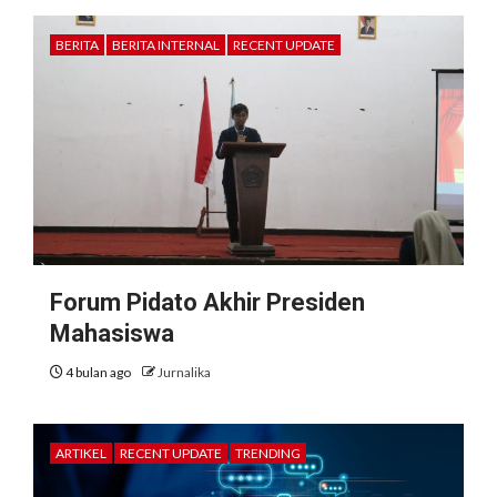
BERITA
BERITA INTERNAL
RECENT UPDATE
Forum Pidato Akhir Presiden
Mahasiswa
4 bulan ago
Jurnalika
ARTIKEL
RECENT UPDATE
TRENDING