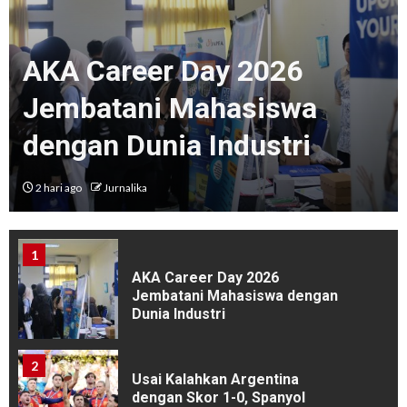
4
AKA Career Day 2026
Kayu: Material Biologis yang
“Hampir Tak Mungkin Ada”
Jembatani Mahasiswa
dengan Dunia Industri
5
Kabinet Nawasena Saswara
Periode 2026/2027 Resmi
2 hari ago
Jurnalika
Dilantik, Forum Berlangsung
Interaktif
1
AKA Career Day 2026
Jembatani Mahasiswa dengan
Dunia Industri
2
Usai Kalahkan Argentina
dengan Skor 1-0, Spanyol