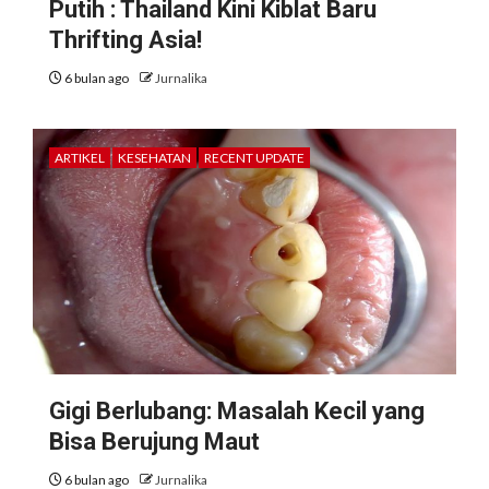
Putih : Thailand Kini Kiblat Baru
Thrifting Asia!
6 bulan ago
Jurnalika
ARTIKEL
KESEHATAN
RECENT UPDATE
Gigi Berlubang: Masalah Kecil yang
Bisa Berujung Maut
6 bulan ago
Jurnalika