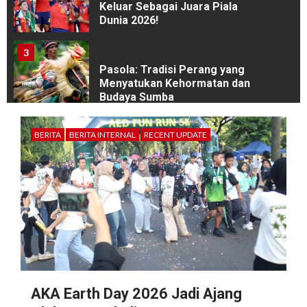
Keluar Sebagai Juara Piala
Dunia 2026!
3
Pasola: Tradisi Perang yang
Menyatukan Kehormatan dan
Budaya Sumba
BERITA
BERITA INTERNAL
RECENT UPDATE
4
Kayu: Material Biologis yang
“Hampir Tak Mungkin Ada”
5
Kabinet Nawasena Saswara
Periode 2026/2027 Resmi
Dilantik, Forum Berlangsung
Interaktif
AKA Earth Day 2026 Jadi Ajang
1