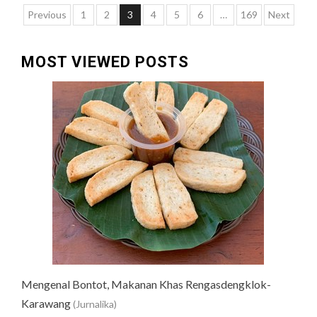
Paginasi
Previous
1
2
3
4
5
6
…
169
Next
pos
MOST VIEWED POSTS
Mengenal Bontot, Makanan Khas Rengasdengklok-
Karawang
(Jurnalika)