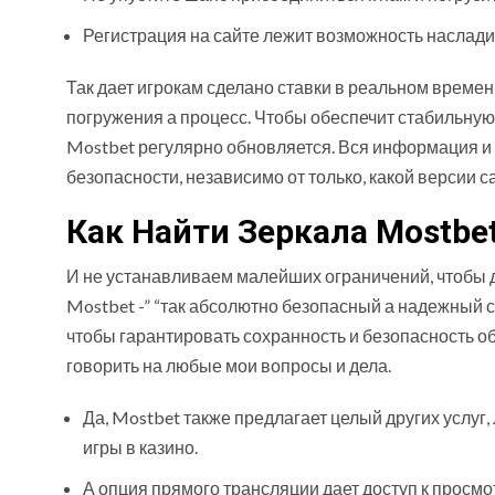
Регистрация на сайте лежит возможность наслади
Так дает игрокам сделано ставки в реальном време
погружения а процесс. Чтобы обеспечит стабильну
Mostbet регулярно обновляется. Вся информация и 
безопасности, независимо от только, какой версии с
Как Найти Зеркала Mostbe
И не устанавливаем малейших ограничений, чтобы д
Mostbet -” “так абсолютно безопасный а надежный 
чтобы гарантировать сохранность и безопасность о
говорить на любые мои вопросы и дела.
Да, Mostbet также предлагает целый других услуг,
игры в казино.
А опция прямого трансляции дает доступ к просм