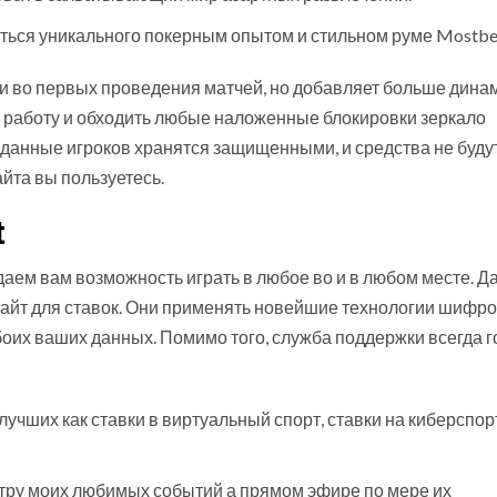
ться уникального покерным опытом и стильном руме Mostbe
ни во первых проведения матчей, но добавляет больше дина
ю работу и обходить любые наложенные блокировки зеркало
данные игроков хранятся защищенными, и средства не будут
айта вы пользуетесь.
t
аем вам возможность играть в любое во и в любом месте. Да
сайт для ставок. Они применять новейшие технологии шифро
боих ваших данных. Помимо того, служба поддержки всегда г
 лучших как ставки в виртуальный спорт, ставки на киберспор
отру моих любимых событий а прямом эфире по мере их