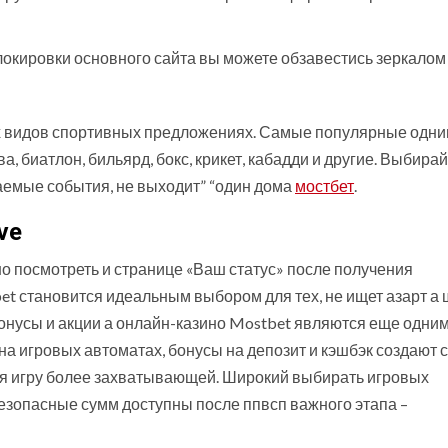
блокировки основного сайта вы можете обзавестись зеркалом
х видов спортивных предложениях. Самые популярные одни
ва, биатлон, бильярд, бокс, крикет, кабадди и другие. Выбира
аемые события, не выходит” “один дома
мостбет
.
ve
о посмотреть и странице «Ваш статус» после получения
t становится идеальным выбором для тех, не ищет азарт а
онусы и акции а онлайн-казино Mostbet являются еще одни
 игровых автоматах, бонусы на депозит и кэшбэк создают 
лая игру более захватывающей. Широкий выбирать игровых
езопасные сумм доступны после ппвсп важного этапа –