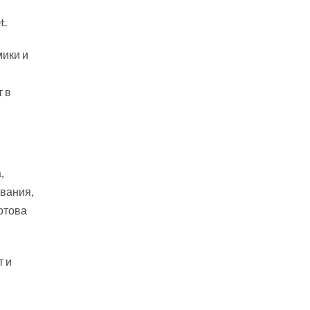
t.
мики и
 в
,
вания,
отова
т и