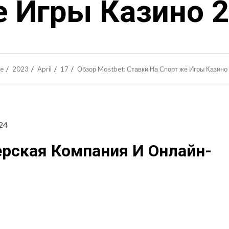
 Игры Казино 
e
2023
April
17
Обзор Mostbet: Ставки На Спорт же Игры Казино
24
ерская Компания И Онлайн-