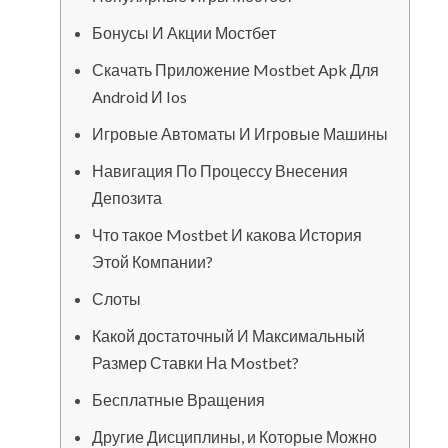
Бонусы И Акции Мостбет
Скачать Приложение Mostbet Apk Для
Android И Ios
Игровые Автоматы И Игровые Машины
Навигация По Процессу Внесения
Депозита
Что такое Mostbet И какова История
Этой Компании?
Слоты
Какой достаточный И Максимальный
Размер Ставки На Mostbet?
Бесплатные Вращения
Другие Дисциплины, и Которые Можно