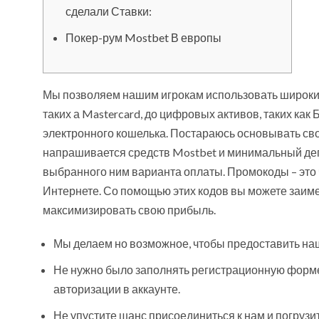
сделали Ставки:
Покер-рум Mostbet В европы
Мы позволяем нашим игрокам использовать широки
таких а Mastercard, до цифровых активов, таких как 
электронного кошелька. Постараюсь основывать сво
напрашивается средств Mostbet и минимальный деп
выбранного ним варианта оплаты. Промокоды – это 
Интернете. Со помощью этих кодов вы можете заимет
максимизировать свою прибыль.
Мы делаем но возможное, чтобы предоставить на
Не нужно было заполнять регистрационную форме,
авторизации в аккаунте.
Не упустите шанс присоединиться к нам и погруз