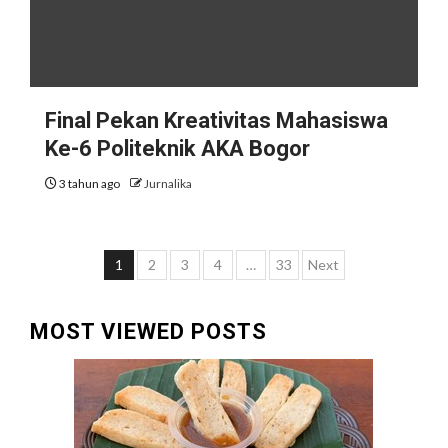
Final Pekan Kreativitas Mahasiswa
Ke-6 Politeknik AKA Bogor
3 tahun ago
Jurnalika
Paginasi
1
2
3
4
…
33
Next
pos
MOST VIEWED POSTS