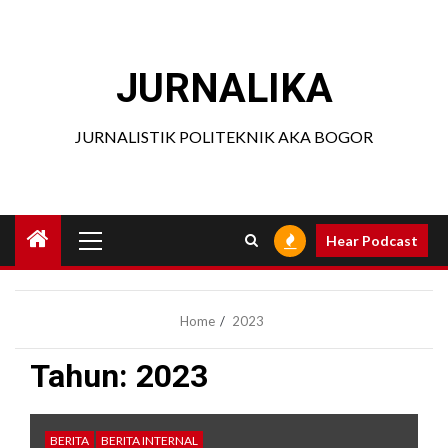
Skip
to
content
JURNALIKA
JURNALISTIK POLITEKNIK AKA BOGOR
Primary
Hear Podcast
Menu
Home
2023
Tahun:
2023
BERITA
BERITA INTERNAL