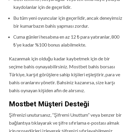
kaydolanlar için de geçerlidir.
Bu tüm yeni oyuncular için geçerlidir, ancak deneyimsiz
bir kumarbazın bahis yapması zordur.
Cuma günleri hesabına en az 12 ₺ para yatıranlar, 800
₺’ye kadar %100 bonus alabilmekte.
Kazanmak için olduğu kadar kaybetmek için de bir
seçime bahis oynayabilirsiniz. Mostbet bahis borsası
Türkiye, karşıt görüşlere sahip kişileri eşleştirir, para ve
bahis oranlarını yönetir. Bahsiniz kazanırsa, size karşı
bahis oynayan kişiden afin de alırsınız.
Mostbet Müşteri Desteği
Şifrenizi unutursanız, “Şifremi Unuttum” veya benzer bir
bağlantıya tıklayarak ve şifre sıfırlama e-postası almak
için prosedürleri izleyerek şifrenizi sıfırlayabilmeniz