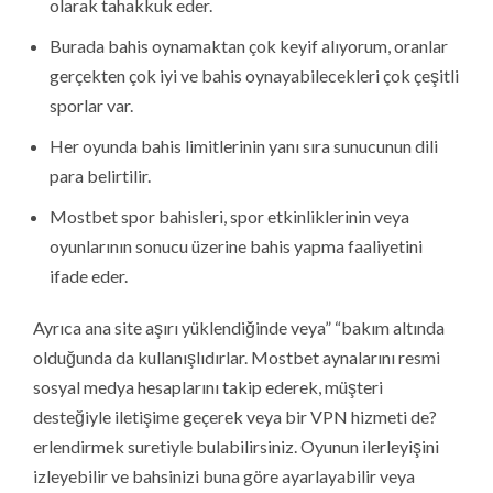
olarak tahakkuk eder.
Burada bahis oynamaktan çok keyif alıyorum, oranlar
gerçekten çok iyi ve bahis oynayabilecekleri çok çeşitli
sporlar var.
Her oyunda bahis limitlerinin yanı sıra sunucunun dili
para belirtilir.
Mostbet spor bahisleri, spor etkinliklerinin veya
oyunlarının sonucu üzerine bahis yapma faaliyetini
ifade eder.
Ayrıca ana site aşırı yüklendiğinde veya” “bakım altında
olduğunda da kullanışlıdırlar. Mostbet aynalarını resmi
sosyal medya hesaplarını takip ederek, müşteri
desteğiyle iletişime geçerek veya bir VPN hizmeti de?
erlendirmek suretiyle bulabilirsiniz. Oyunun ilerleyişini
izleyebilir ve bahsinizi buna göre ayarlayabilir veya