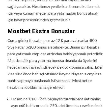
sağlayacaktır. Hesabınızı yenilerken bonusu kullanmak
için veya kumarhaneden para yatırmadan bonus almak
için kayıt prosedüründen geçmelisiniz.
Mostbet Ekstra Bonuslar
Cuma günleri hesabına en az 12 ₺ para yatıranlar, 800
₺’ye kadar %100 bonus alabilmekte. Bunun için hesaba
para yatırmak empieza ardından bahis yapmak yeterlidir.
Mostbet, ilk para yatırma bonusu dışında da üyelerini
heyecanlandırıp sevindirecek pek çok bonusa sahip. Eğer
kısa süre önce bahisçi ofisinde kayıt olduysanız empieza
bahis yapmaya başlamak istiyorsanız, Mostbet’te
hesabınızı doldurmanız gerekiyor.
Hesabına 100 TL’den başlayan tutarla para yatıranlar,
aynı x60 bahis oranı ile 250 adet ücretsiz rewrite de ek