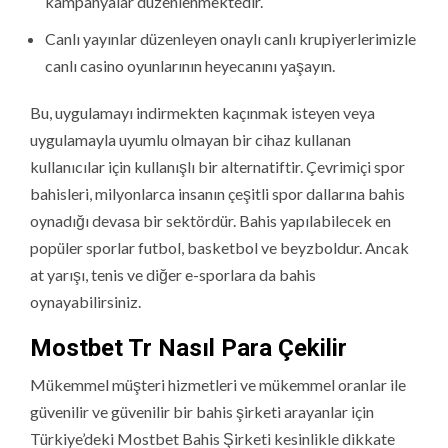
kampanyalar düzenlenmektedir.
Canlı yayınlar düzenleyen onaylı canlı krupiyerlerimizle
canlı casino oyunlarının heyecanını yaşayın.
Bu, uygulamayı indirmekten kaçınmak isteyen veya
uygulamayla uyumlu olmayan bir cihaz kullanan
kullanıcılar için kullanışlı bir alternatiftir. Çevrimiçi spor
bahisleri, milyonlarca insanın çeşitli spor dallarına bahis
oynadığı devasa bir sektördür. Bahis yapılabilecek en
popüler sporlar futbol, ​​basketbol ve beyzboldur. Ancak
at yarışı, tenis ve diğer e-sporlara da bahis
oynayabilirsiniz.
Mostbet Tr Nasıl Para Çekilir
Mükemmel müşteri hizmetleri ve mükemmel oranlar ile
güvenilir ve güvenilir bir bahis şirketi arayanlar için
Türkiye’deki Mostbet Bahis Şirketi kesinlikle dikkate