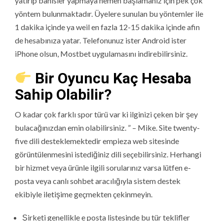
yatırıp bahisler yapmaya hemen başlamanız için pek çok
yöntem bulunmaktadır. Üyelere sunulan bu yöntemler ile
1 dakika içinde ya weil en fazla 12-15 dakika içinde afin
de hesabınıza yatar. Telefonunuz ister Android ister
iPhone olsun, Mostbet uygulamasını indirebilirsiniz.
Bir Oyuncu Kaç Hesaba
Sahip Olabilir?
O kadar çok farklı spor türü var ki ilginizi çeken bir şey
bulacağınızdan emin olabilirsiniz. ” – Mike. Site twenty-
five dili desteklemektedir empieza web sitesinde
görüntülenmesini istediğiniz dili seçebilirsiniz. Herhangi
bir hizmet veya ürünle ilgili sorularınız varsa lütfen e-
posta veya canlı sohbet aracılığıyla sistem destek
ekibiyle iletişime geçmekten çekinmeyin.
Şirketi genellikle e posta listesinde bu tür teklifler