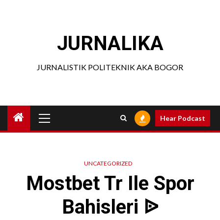
Skip
to
content
JURNALIKA
JURNALISTIK POLITEKNIK AKA BOGOR
Primary
Hear Podcast
Menu
UNCATEGORIZED
Mostbet Tr Ile Spor
Bahisleri ᐉ