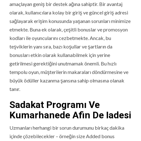
amaçlayan geniş bir destek ağına sahiptir. Bir avantaj
olarak, kullanıcılara kolay bir giriş ve güncel giriş adresi
sağlayarak erişim konusunda yaşanan sorunları minimize
etmekte. Buna ek olarak, çeşitli bonuslar ve promosyon
kodları ile oyuncularını cezbetmekte. Ancak, bu
teşviklerin yanı sıra, bazı koşullar ve şartların da
bonusları etkin olarak kullanabilmek için yerine
getirilmesi gerektiğini unutmamak önemli. Bu hızlı
tempolu oyun, müşterilerin makaraları döndürmesine ve
büyük ödüller kazanma şansına sahip olmasına olanak
tanır.
Sadakat Programı Ve
Kumarhanede Afin De Iadesi
Uzmanları herhangi bir sorun durumunu birkaç dakika
içinde çözebilecekler – örneğin size Added bonus