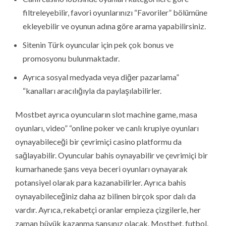
filtreleyebilir, favori oyunlarınızı “Favoriler” bölümüne
ekleyebilir ve oyunun adına göre arama yapabilirsiniz.
Sitenin Türk oyuncular için pek çok bonus ve
promosyonu bulunmaktadır.
Ayrıca sosyal medyada veya diğer pazarlama”
“kanalları aracılığıyla da paylaşılabilirler.
Mostbet ayrıca oyuncuların slot machine game, masa
oyunları, video” “online poker ve canlı krupiye oyunları
oynayabileceği bir çevrimiçi casino platformu da
sağlayabilir. Oyuncular bahis oynayabilir ve çevrimiçi bir
kumarhanede şans veya beceri oyunları oynayarak
potansiyel olarak para kazanabilirler. Ayrıca bahis
oynayabileceğiniz daha az bilinen birçok spor dalı da
vardır. Ayrıca, rekabetçi oranlar empieza çizgilerle, her
zaman büyük kazanma şansınız olacak. Mostbet, futbol,