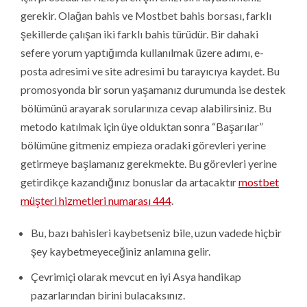
gerekir. Olağan bahis ve Mostbet bahis borsası, farklı
şekillerde çalışan iki farklı bahis türüdür. Bir dahaki
sefere yorum yaptığımda kullanılmak üzere adımı, e-
posta adresimi ve site adresimi bu tarayıcıya kaydet. Bu
promosyonda bir sorun yaşamanız durumunda ise destek
bölümünü arayarak sorularınıza cevap alabilirsiniz. Bu
metodo katılmak için üye olduktan sonra “Başarılar”
bölümüne gitmeniz empieza oradaki görevleri yerine
getirmeye başlamanız gerekmekte. Bu görevleri yerine
getirdikçe kazandığınız bonuslar da artacaktır
mostbet
müşteri hizmetleri numarası 444
.
Bu, bazı bahisleri kaybetseniz bile, uzun vadede hiçbir
şey kaybetmeyeceğiniz anlamına gelir.
Çevrimiçi olarak mevcut en iyi Asya handikap
pazarlarından birini bulacaksınız.