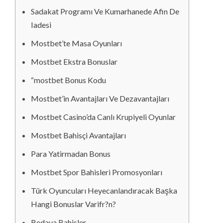
Sadakat Programı Ve Kumarhanede Afin De
Iadesi
Mostbet’te Masa Oyunları
Mostbet Ekstra Bonuslar
“mostbet Bonus Kodu
Mostbet’in Avantajları Ve Dezavantajları
Mostbet Casino’da Canlı Krupiyeli Oyunlar
Mostbet Bahisçi Avantajları
Para Yatirmadan Bonus
Mostbet Spor Bahisleri Promosyonları
Türk Oyuncuları Heyecanlandıracak Başka
Hangi Bonuslar Varifr?n?
Bedava Bahisler