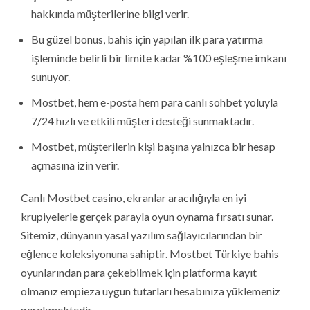
hakkında müşterilerine bilgi verir.
Bu güzel bonus, bahis için yapılan ilk para yatırma
işleminde belirli bir limite kadar %100 eşleşme imkanı
sunuyor.
Mostbet, hem e-posta hem para canlı sohbet yoluyla
7/24 hızlı ve etkili müşteri desteği sunmaktadır.
Mostbet, müşterilerin kişi başına yalnızca bir hesap
açmasına izin verir.
Canlı Mostbet casino, ekranlar aracılığıyla en iyi
krupiyelerle gerçek parayla oyun oynama fırsatı sunar.
Sitemiz, dünyanın yasal yazılım sağlayıcılarından bir
eğlence koleksiyonuna sahiptir. Mostbet Türkiye bahis
oyunlarından para çekebilmek için platforma kayıt
olmanız empieza uygun tutarları hesabınıza yüklemeniz
gerekmektedir.