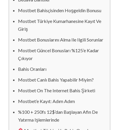
Mostbet Bahisçisinden Hoşgeldin Bonusu
Mostbet Türkiye Kumarhanesine Kayıt Ve
Giriş
Mostbet Bonuslarını Alma Ile Ilgili Sorunlar
Mostbet Güncel Bonusları %125’e Kadar
Çıkıyor
Bahis Oranları
Mostbet Canlı Bahis Yapabilir Miyim?
Mostbet On The Internet Bahis Şirketi
Mostbet’e Kayıt: Adım Adım
%100 + 250fs 12$’dan Başlayan Afin De
Yatırma Işlemlerinde