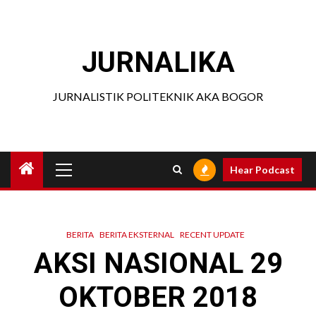
Skip
to
content
JURNALIKA
JURNALISTIK POLITEKNIK AKA BOGOR
Primary
Hear Podcast
Menu
BERITA
BERITA EKSTERNAL
RECENT UPDATE
AKSI NASIONAL 29
OKTOBER 2018