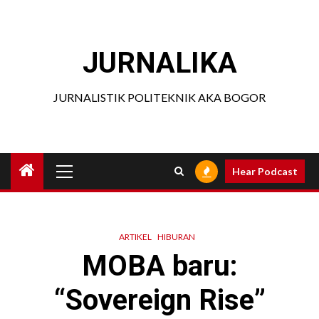
Skip
to
content
JURNALIKA
JURNALISTIK POLITEKNIK AKA BOGOR
Primary
Hear Podcast
Menu
ARTIKEL
HIBURAN
MOBA baru:
“Sovereign Rise”