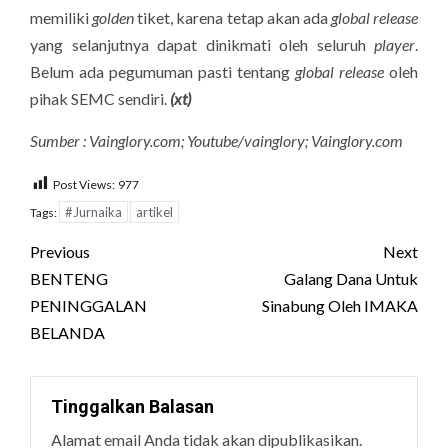
memiliki
golden
tiket, karena tetap akan ada
global release
yang selanjutnya dapat dinikmati oleh seluruh
player
.
Belum ada pegumuman pasti tentang
global release
oleh
pihak SEMC sendiri.
(xt)
Sumber : Vainglory.com; Youtube/vainglory; Vainglory.com
Post Views:
977
#Jurnaika
artikel
Tags:
Post
Previous
Next
navigation
BENTENG
Galang Dana Untuk
PENINGGALAN
Sinabung Oleh IMAKA
BELANDA
Tinggalkan Balasan
Alamat email Anda tidak akan dipublikasikan.