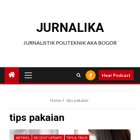
Skip
to
content
JURNALIKA
JURNALISTIK POLITEKNIK AKA BOGOR
Primary
Hear Podcast
Menu
Home
tips pakaian
tips pakaian
ARTIKEL
RECENT UPDATE
TIPS & TRICK