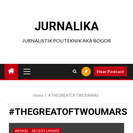
Skip
to
content
JURNALIKA
JURNALISTIK POLITEKNIK AKA BOGOR
Primary
Hear Podcast
Menu
Home
#THEGREATOFTWOUMARS
#THEGREATOFTWOUMARS
ARTIKEL
RECENT UPDATE