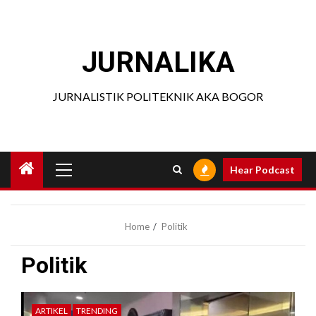
Skip
to
content
JURNALIKA
JURNALISTIK POLITEKNIK AKA BOGOR
Primary
Hear Podcast
Menu
Home
Politik
Politik
ARTIKEL
TRENDING