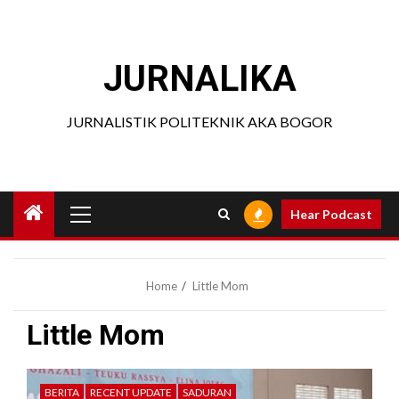
Skip
to
content
JURNALIKA
JURNALISTIK POLITEKNIK AKA BOGOR
Primary
Hear Podcast
Menu
Home
Little Mom
Little Mom
BERITA
RECENT UPDATE
SADURAN