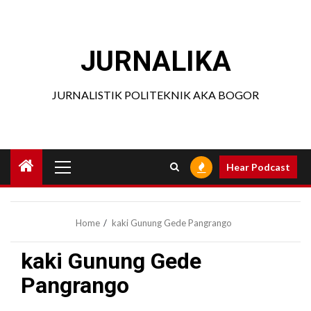
Skip
to
content
JURNALIKA
JURNALISTIK POLITEKNIK AKA BOGOR
Primary
Hear Podcast
Menu
Home
kaki Gunung Gede Pangrango
kaki Gunung Gede
Pangrango