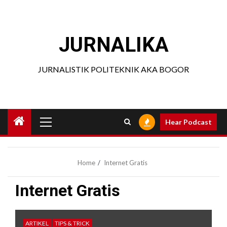
Skip
to
content
JURNALIKA
JURNALISTIK POLITEKNIK AKA BOGOR
Primary
Hear Podcast
Menu
Home
Internet Gratis
Internet Gratis
ARTIKEL
TIPS & TRICK