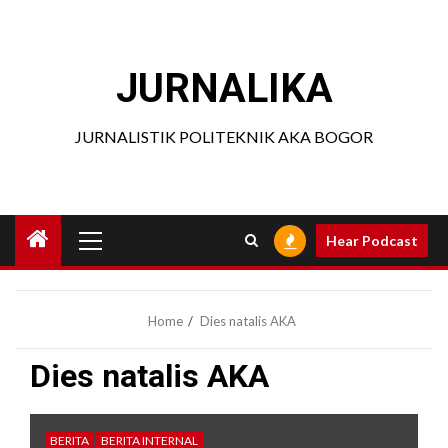
Skip
to
content
JURNALIKA
JURNALISTIK POLITEKNIK AKA BOGOR
Primary
Hear Podcast
Menu
Home
Dies natalis AKA
Dies natalis AKA
BERITA
BERITA INTERNAL