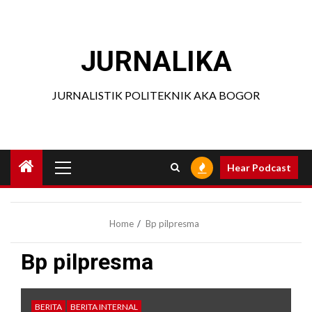
Skip
to
content
JURNALIKA
JURNALISTIK POLITEKNIK AKA BOGOR
Primary
Hear Podcast
Menu
Home
Bp pilpresma
Bp pilpresma
BERITA
BERITA INTERNAL