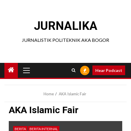
Skip
to
content
JURNALIKA
JURNALISTIK POLITEKNIK AKA BOGOR
Primary
Hear Podcast
Menu
Home
AKA Islamic Fair
AKA Islamic Fair
BERITA
BERITA INTERNAL