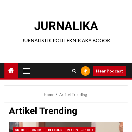
Skip
to
content
JURNALIKA
JURNALISTIK POLITEKNIK AKA BOGOR
Primary
Hear Podcast
Menu
Home
Artikel Trending
Artikel Trending
ARTIKEL
ARTIKEL TRENDING
RECENT UPDATE