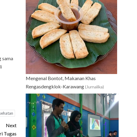
ng sama
i
Mengenal Bontot, Makanan Khas
Rengasdengklok-Karawang
(Jurnalika)
sehatan
Next
ri Tugas