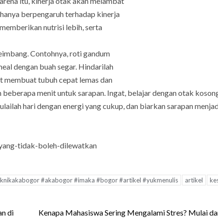
arena itu, kinerja otak akan melambat
 hanya berpengaruh terhadap kinerja
memberikan nutrisi lebih, serta
seimbang. Contohnya, roti gandum
meal dengan buah segar. Hindarilah
pat membuat tubuh cepat lemas dan
 beberapa menit untuk sarapan. Ingat, belajar dengan otak koso
lailah hari dengan energi yang cukup, dan biarkan sarapan menjad
yang-tidak-boleh-dilewatkan
teknikakabogor #akabogor #imaka #bogor #artikel #yukmenulis
artikel
ke
n di
Kenapa Mahasiswa Sering Mengalami Stres? Mulai da