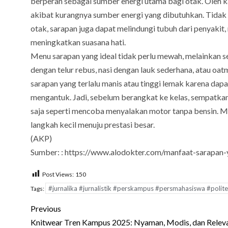
berperan sebagai sumber energi utama bagi otak. Oleh k
akibat kurangnya sumber energi yang dibutuhkan. Tidak
otak, sarapan juga dapat melindungi tubuh dari penyakit, 
meningkatkan suasana hati.
Menu sarapan yang ideal tidak perlu mewah, melainkan 
dengan telur rebus, nasi dengan lauk sederhana, atau oat
sarapan yang terlalu manis atau tinggi lemak karena da
mengantuk. Jadi, sebelum berangkat ke kelas, sempatkan
saja seperti mencoba menyalakan motor tanpa bensin. Mu
langkah kecil menuju prestasi besar.
(AKP)
Sumber: : https://www.alodokter.com/manfaat-sarapan-
Post Views:
150
#jurnalika #jurnalistik #perskampus #persmahasiswa #poli
Tags:
Post
Previous
navigation
Knitwear Tren Kampus 2025: Nyaman, Modis, dan Releva