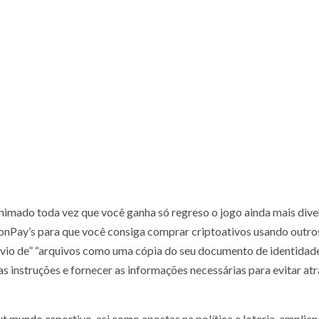
nimado toda vez que você ganha só regreso o jogo ainda mais dive
oonPay’s para que você consiga comprar criptoativos usando outro
vio de” “arquivos como uma cópia do seu documento de identidade
s instruções e fornecer as informações necessárias para evitar at
t mundo esportivo, asi como apostas na política e loteria, amplia