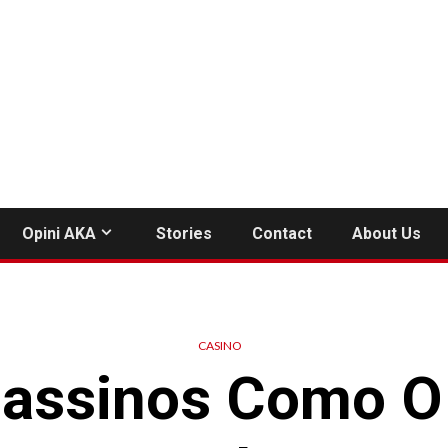
Opini AKA
Stories
Contact
About Us
CASINO
assinos Como O