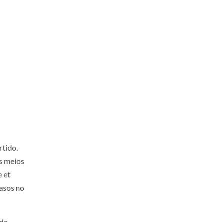
rtido.
s meios
 et
rasos no
ndo