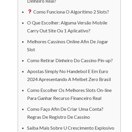
Dinheiro Real?
Como Funciona O Algorítimo 2 Slots?
O Que Escolher: Alguma Versão Mobile
Carry Out Site Ou 1 Aplicativo?
Melhores Cassinos Online Afin De Jogar
Slot
Como Retirar Dinheiro Do Cassino Pin-up?
Apostas Simply No Handebol E Em Euro
2024 Apresentando A Melbet Zero Brasil
Como Escolher Os Melhores Slots On-line
Para Ganhar Recurso Financeiro Real
Como Faço Afin De Criar Uma Conta?
Regras De Registro De Cassino
Saiba Mais Sobre U Crescimento Explosivo