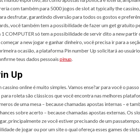
ería com também para 5000 jogos de slot at typically the cassino,
a desfrutar, garantindo diversão para todos os gostos e preferên
ards, você também tem a possibilidade de fazer um get gratuito 
m 1 COMPUTER só tem a possibilidade de servir dito a new partir 
 começar a new jogar e ganhar dinheiro, você precisa ir para a seçã
rimeira ocasião, a plataforma Pin number Up solicitará ao usuário
confirme teus dados pessoais
pinup
.
in Up
m cassino online é muito simples. Vamos ense?ar para você o passo
para roleta são clássicos que você encontra nas melhores plataf
números de uma mesa – because chamadas apostas internas – e ta
hances sobre acerto – because chamadas apostas externas. Os slo
ugar, principalmente ze você estiver precisando de um passatempo.
lidade de jogar ou por um site o qual ofereça esses games de slots