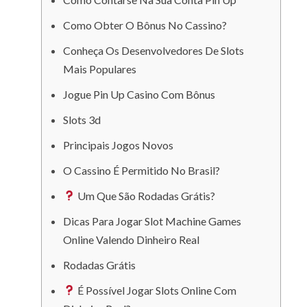
Como Obter O Bônus No Cassino?
Conheça Os Desenvolvedores De Slots
Mais Populares
Jogue Pin Up Casino Com Bônus
Slots 3d
Principais Jogos Novos
O Cassino É Permitido No Brasil?
Um Que São Rodadas Grátis?
Dicas Para Jogar Slot Machine Games
Online Valendo Dinheiro Real
Rodadas Grátis
É Possível Jogar Slots Online Com