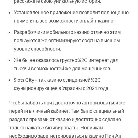
расскажете свою уникальную история.
Установленное приложение позволит полноценно
применять все возможности онлайн-казино.
Разработчики мобильного казино отлично этим
пользуются же оптимизируют софт на высшем
уровне способности.
Же бы не оказалось грустно%2C интернет дал
тысячи возможностей же для мошенников.
Slots City – так казино с лицензией%2C
функционирующее в Украины с 2021 года.
Чтобы забрать приз достаточно авторизоваться же
перейти в личный кабинет. Там было специальный
раздел с призами от казино и достаточно сделано
только нажать «Активировать». Новичкам
необходимо зарегистрироваться в казино Пин Ап