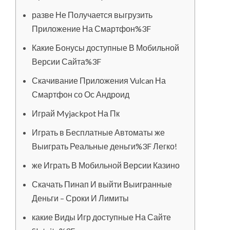
разве Не Получается выгрузить
Приложение На Смартфон%3F
Какие Бонусы доступные В Мобильной
Версии Сайта%3F
Скачивание Приложения Vulcan На
Смартфон со Ос Андроид
Играй Myjackpot На Пк
Играть в Бесплатные Автоматы же
Выиграть Реальные деньги%3F Легко!
же Играть В Мобильной Версии Казино
Скачать Пинап И выйти Выигранные
Деньги – Сроки И Лимиты
какие Виды Игр доступные На Сайте