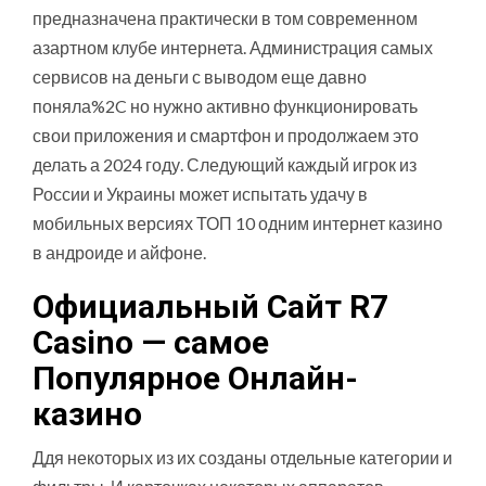
предназначена практически в том современном
азартном клубе интернета. Администрация самых
сервисов на деньги с выводом еще давно
поняла%2C но нужно активно функционировать
свои приложения и смартфон и продолжаем это
делать а 2024 году. Следующий каждый игрок из
России и Украины может испытать удачу в
мобильных версиях ТОП 10 одним интернет казино
в андроиде и айфоне.
Официальный Сайт R7
Casino — самое
Популярное Онлайн-
казино
Ддя некоторых из их созданы отдельные категории и