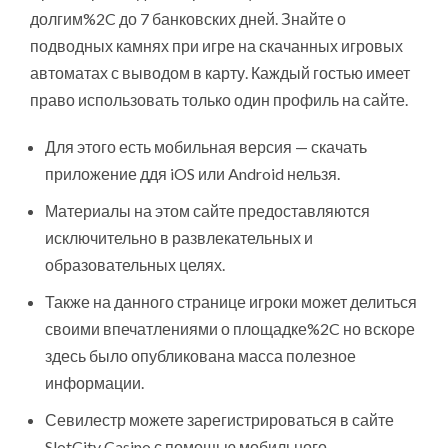
долгим%2C до 7 банковских дней. Знайте о
подводных камнях при игре на скачанных игровых
автоматах с выводом в карту. Каждый гостью имеет
право использовать только один профиль на сайте.
Для этого есть мобильная версия — скачать
приложение ддя iOS или Android нельзя.
Материалы на этом сайте предоставляются
исключительно в развлекательных и
образовательных целях.
Также на данного странице игроки может делиться
своими впечатлениями о площадке%2C но вскоре
здесь было опубликована масса полезное
информации.
Севилестр можете зарегистрироваться в сайте
SlotCity Casino с помощью мобильного