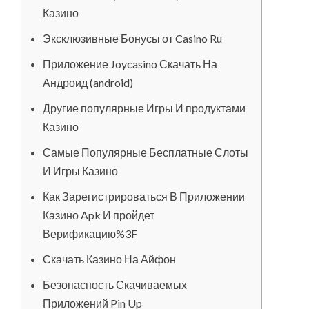
Казино
Эксклюзивные Бонусы от Casino Ru
Приложение Joycasino Скачать На
Андроид (android)
Другие популярные Игры И продуктами
Казино
Самые Популярные Бесплатные Слоты
И Игры Казино
Как Зарегистрироваться В Приложении
Казино Apk И пройдет
Верификацию%3F
Скачать Казино На Айфон
Безопасность Скачиваемых
Приложений Pin Up