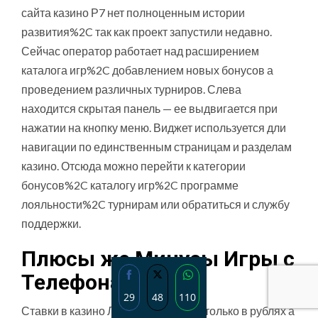
сайта казино Р7 нет полноценным истории
развития%2C так как проект запустили недавно.
Сейчас оператор работает над расширением
каталога игр%2C добавлением новых бонусов а
проведением различных турниров. Слева
находится скрытая панель — ее выдвигается при
нажатии на кнопку меню. Виджет используется дли
навигации по единственным страницам и разделам
казино. Отсюда можно перейти к категории
бонусов%2C каталогу игр%2C программе
лояльности%2C турнирам или обратиться и службу
поддержки.
Плюсы же Минусы Игры с
Телефона
29
48
110
Ставки в казино Лев можно делать только в рублях а