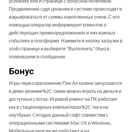
условиях или и странице с бонусной политикой.
Продвижение судя уровням в системе происходит в
варьироваться от суммы накопленных очков. С его
помощью оператор информирует клиентов о
действующих промопредложениях и них важных
событиях и платформе. Нажмите в кнопку загрузки в
этой странице и выберите “Выполнить” (Run) в
появившемся сообщении.
Бонус
Игры через приложение Пин Ап казино запускаются
в демо-режиме%2C также можно играть на деньги и
доступных слотах. Игровой клиент на ПК работает
как в стационарных компьютерах%2C так и на
ноутбуках. Сегодня данный софт совместим с
операционными системами Mac OS и Windows.
Мобильные версии же работают и на