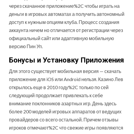
через скачанное приложение%2C чтобы играть на
деньги в игровых автоматах а получить автономный
доступ к нужным опциям клуба. Процесс создания
аккаунта ничем но отличается от регистрации через
официальный сайт или адаптивную мобильную
версию Пин Уп.
Бонусы и Установку Приложения
Для этого существует мобильная версия — скачать
приложение для iOS или Android нельзя. Казино Лев
открылось еще в 2010 году%2C только по сей
следующий продолжает привлекать к себе
внимание поклонников азартных игр. День здесь
более 200 моделей игровых аппаратов от ведущих
провайдеров со всего остальной. Причем отзывы
игроков отмечают%2C что свежие игры появляются