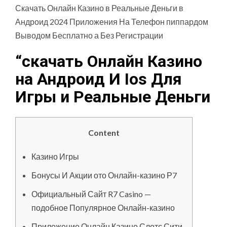
Скачать Онлайн Казино в Реальные Деньги в
Андроид 2024 Приложения На Телефон пиппардом
Выводом Бесплатно а Без Регистрации
“скачать Онлайн Казино
на Андроид И Ios Для
Игры и Реальные Деньги
Content
Казино Игры
Бонусы И Акции ото Онлайн-казино Р7
Официальный Сайт R7 Casino —
подобное Популярное Онлайн-казино
Приложение Онлайн Казино Слотс Сити