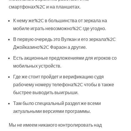
смартфонах%2C и на планшетах.
К нему же%2C в большинства от зеркала на
мобиле играть невозможно%2C где угодно.
В первую очередь это Вулкан и его зеркала%2C
Джойказино%2C Фараон а другие.
Есть акционные предложениями для игроков со
мобильных устройств.
Где же стоит пройдет и верификацию судя
рабочему номеру телефона%2C чтобы в также
быстрее выводить выигрыши.
Там было специальный раздел же всеми
актуальными версиями программы.
Мы не имеем никакого контролировать над