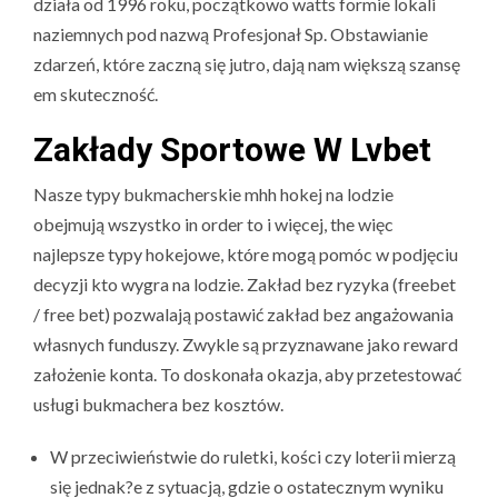
działa od 1996 roku, początkowo watts formie lokali
naziemnych pod nazwą Profesjonał Sp. Obstawianie
zdarzeń, które zaczną się jutro, dają nam większą szansę
em skuteczność.
Zakłady Sportowe W Lvbet
Nasze typy bukmacherskie mhh hokej na lodzie
obejmują wszystko in order to i więcej, the więc
najlepsze typy hokejowe, które mogą pomóc w podjęciu
decyzji kto wygra na lodzie. Zakład bez ryzyka (freebet
/ free bet) pozwalają postawić zakład bez angażowania
własnych funduszy. Zwykle są przyznawane jako reward
założenie konta. To doskonała okazja, aby przetestować
usługi bukmachera bez kosztów.
W przeciwieństwie do ruletki, kości czy loterii mierzą
się jednak?e z sytuacją, gdzie o ostatecznym wyniku