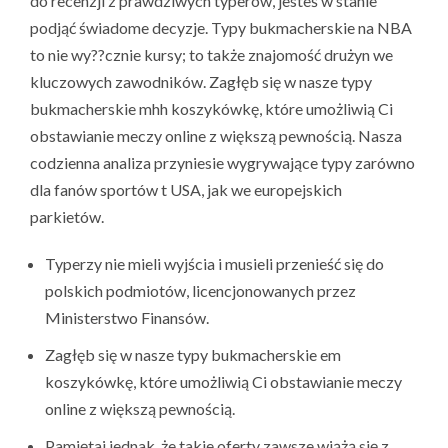
do recenzji z prawdziwych typerów, jesteś w stanie
podjąć świadome decyzje. Typy bukmacherskie na NBA
to nie wy??cznie kursy; to także znajomość drużyn we
kluczowych zawodników. Zagłęb się w nasze typy
bukmacherskie mhh koszykówkę, które umożliwią Ci
obstawianie meczy online z większą pewnością. Nasza
codzienna analiza przyniesie wygrywające typy zarówno
dla fanów sportów t USA, jak we europejskich
parkietów.
Typerzy nie mieli wyjścia i musieli przenieść się do
polskich podmiotów, licencjonowanych przez
Ministerstwo Finansów.
Zagłęb się w nasze typy bukmacherskie em
koszykówkę, które umożliwią Ci obstawianie meczy
online z większą pewnością.
Pamiętaj jednak, że takie oferty zawsze wiążą się z