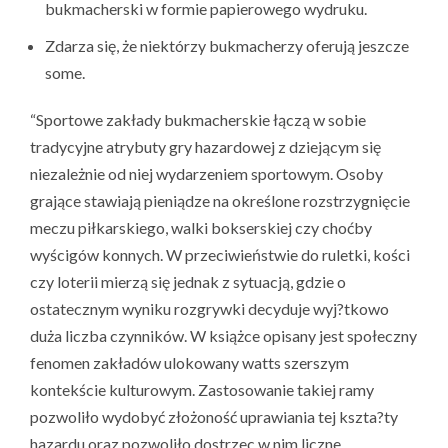
bukmacherski w formie papierowego wydruku.
Zdarza się, że niektórzy bukmacherzy oferują jeszcze
some.
“Sportowe zakłady bukmacherskie łączą w sobie
tradycyjne atrybuty gry hazardowej z dziejącym się
niezależnie od niej wydarzeniem sportowym. Osoby
grające stawiają pieniądze na określone rozstrzygnięcie
meczu piłkarskiego, walki bokserskiej czy choćby
wyścigów konnych. W przeciwieństwie do ruletki, kości
czy loterii mierzą się jednak z sytuacją, gdzie o
ostatecznym wyniku rozgrywki decyduje wyj?tkowo
duża liczba czynników. W książce opisany jest społeczny
fenomen zakładów ulokowany watts szerszym
kontekście kulturowym. Zastosowanie takiej ramy
pozwoliło wydobyć złożoność uprawiania tej kszta?ty
hazardu oraz pozwoliło dostrzec w nim liczne