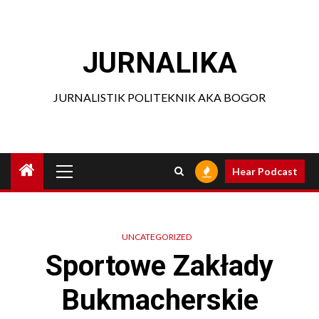
Skip
to
content
JURNALIKA
JURNALISTIK POLITEKNIK AKA BOGOR
Primary
Hear Podcast
Menu
UNCATEGORIZED
Sportowe Zakłady
Bukmacherskie