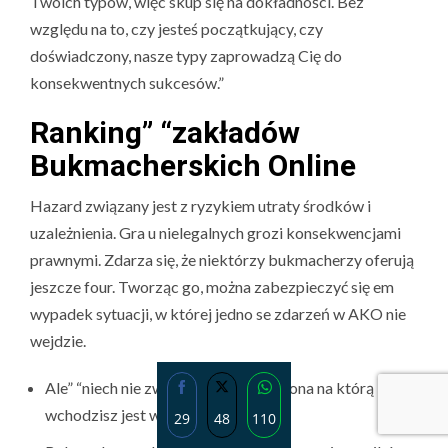
Twoich typów, więc skup się na dokładności. Bez
względu na to, czy jesteś początkujący, czy
doświadczony, nasze typy zaprowadzą Cię do
konsekwentnych sukcesów.”
Ranking” “zakładów
Bukmacherskich Online
Hazard związany jest z ryzykiem utraty środków i
uzależnienia. Gra u nielegalnych grozi konsekwencjami
prawnymi. Zdarza się, że niektórzy bukmacherzy oferują
jeszcze four. Tworząc go, można zabezpieczyć się em
wypadek sytuacji, w której jedno se zdarzeń w AKO nie
wejdzie.
Ale” “niech nie zwiedzie cie to, że strona na którą
wchodzisz jest w polskim języku.
29
48
110