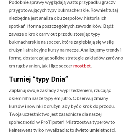
Podobnie sprawy wyglądają watts przypadku graczy
przygotowujących typy bukmacherskie. Również tutaj
niezbędna jest analiza obu zespołów, historia ich
spotkań i forma poszczególnych zawodników. Bądź
zawsze o krok carry out przodu stosując typy
bukmacherskie na soccer, które zagłębiają się w siłę
drużyn i atrakcyjne kursy na mecze. Analizujemy trendy i
formę, dostarczając solidne strategie zakładów zarówno
em rugby union, jak i ligę soccer
mostbet
.
Turniej “typy Dnia”
Zaplanuj swoje zakłady z wyprzedzeniem, rzucając
okiem mhh nasze typy em jutro. Obserwuj zmiany
kursów i nowinki z drużyn, aby być o krok do przodu.
Twoja uczestnictwo jest zasadnicze dla naszej
społeczności w ProTipster! Mistrzostwa typerów to
keineswegs tylko rywalizacja; to święto umiejętności,