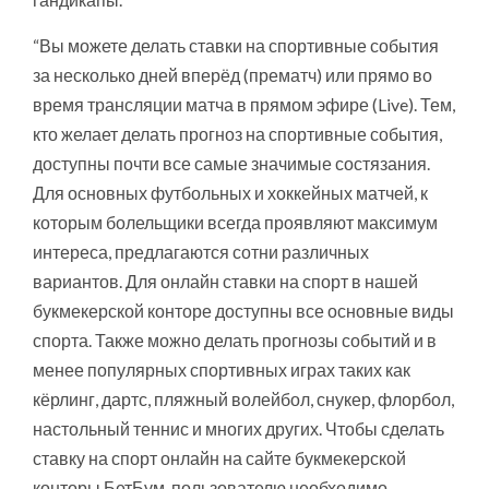
“Вы можете делать ставки на спортивные события
за несколько дней вперёд (прематч) или прямо во
время трансляции матча в прямом эфире (Live). Тем,
кто желает делать прогноз на спортивные события,
доступны почти все самые значимые состязания.
Для основных футбольных и хоккейных матчей, к
которым болельщики всегда проявляют максимум
интереса, предлагаются сотни различных
вариантов. Для онлайн ставки на спорт в нашей
букмекерской конторе доступны все основные виды
спорта. Также можно делать прогнозы событий и в
менее популярных спортивных играх таких как
кёрлинг, дартс, пляжный волейбол, снукер, флорбол,
настольный теннис и многих других. Чтобы сделать
ставку на спорт онлайн на сайте букмекерской
конторы БетБум, пользователю необходимо