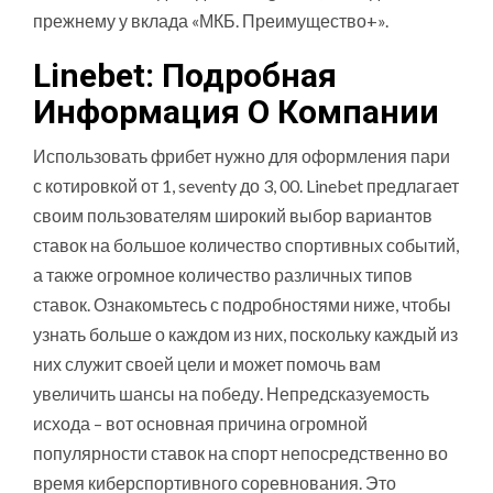
прежнему у вклада «МКБ. Преимущество+».
Linebet: Подробная
Информация О Компании
Использовать фрибет нужно для оформления пари
с котировкой от 1, seventy до 3, 00. Linebet предлагает
своим пользователям широкий выбор вариантов
ставок на большое количество спортивных событий,
а также огромное количество различных типов
ставок. Ознакомьтесь с подробностями ниже, чтобы
узнать больше о каждом из них, поскольку каждый из
них служит своей цели и может помочь вам
увеличить шансы на победу. Непредсказуемость
исхода – вот основная причина огромной
популярности ставок на спорт непосредственно во
время киберспортивного соревнования. Это