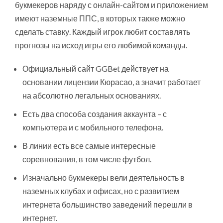
букмекеров наряду с онлайн-сайтом и приложением
имеют наземные ППС, в которых также можно
сделать ставку. Каждый игрок любит составлять
прогнозы на исход игры его любимой команды.
Официальный сайт GGBet действует на
основании лицензии Кюрасао, а значит работает
на абсолютно легальных основаниях.
Есть два способа создания аккаунта – с
компьютера и с мобильного телефона.
В линии есть все самые интересные
соревнования, в том числе футбол.
Изначально букмекеры вели деятельность в
наземных клубах и офисах, но с развитием
интернета большинство заведений перешли в
интернет.