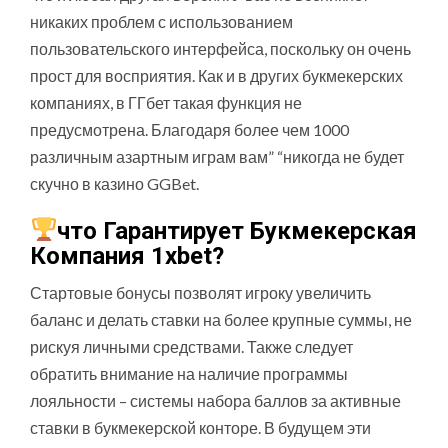
никаких проблем с использованием
пользовательского интерфейса, поскольку он очень
прост для восприятия. Как и в других букмекерских
компаниях, в ГГбет такая функция не
предусмотрена. Благодаря более чем 1000
различным азартным играм вам” “никогда не будет
скучно в казино GGBet.
что Гарантирует Букмекерская
Компания 1xbet?
Стартовые бонусы позволят игроку увеличить
баланс и делать ставки на более крупные суммы, не
рискуя личными средствами. Также следует
обратить внимание на наличие программы
лояльности – системы набора баллов за активные
ставки в букмекерской конторе. В будущем эти