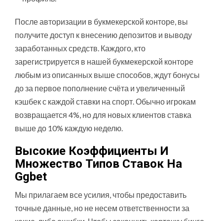
После авторизации в букмекерской конторе, вы
получите доступ к внесению депозитов и выводу
заработанных средств. Каждого, кто
зарегистрируется в нашей букмекерской конторе
любым из описанных выше способов, ждут бонусы
до за первое пополнение счёта и увеличенный
кэшбек с каждой ставки на спорт. Обычно игрокам
возвращается 4%, но для новых клиентов ставка
выше до 10% каждую неделю.
Высокие Коэффициенты И
Множество Типов Ставок На
Ggbet
Мы прилагаем все усилия, чтобы предоставить
точные данные, но не несем ответственности за