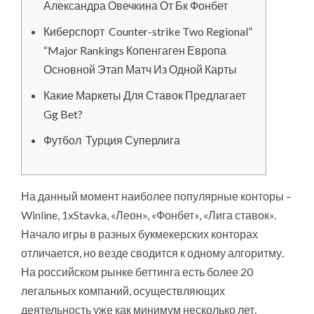
Александра Овечкина От Бк Фонбет
Киберспорт Counter-strike Two Regional”
“Major Rankings Копенгаген Европа
Основной Этап Матч Из Одной Карты
Какие Маркеты Для Ставок Предлагает
Gg Bet?
Футбол Турция Суперлига
На данный момент наиболее популярные конторы –
Winline, 1xStavka, «Леон», «Фонбет», «Лига ставок».
Начало игры в разных букмекерских конторах
отличается, но везде сводится к одному алгоритму.
На российском рынке беттинга есть более 20
легальных компаний, осуществляющих
деятельность уже как минимум несколько лет.