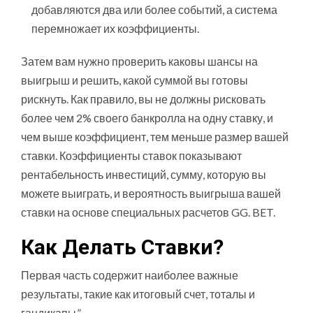
добавляются два или более событий, а система
перемножает их коэффициенты.
Затем вам нужно проверить каковы шансы на
выигрыш и решить, какой суммой вы готовы
рискнуть. Как правило, вы не должны рисковать
более чем 2% своего банкролла на одну ставку, и
чем выше коэффициент, тем меньше размер вашей
ставки. Коэффициенты ставок показывают
рентабельность инвестиций, сумму, которую вы
можете выиграть, и вероятность выигрыша вашей
ставки на основе специальных расчетов GG. BET.
Как Делать Ставки?
Первая часть содержит наиболее важные
результаты, такие как итоговый счет, тоталы и
гандикапы.”