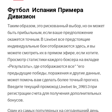
Футбол Испания Примера
Дивизион
Таким образом, это рискованный выбор, но он может
быть прибыльным, если ваше предположение
окажется точным. В Linebet все предстоящие
индивидуальные бои отображаются здесь, и вы
можете смотреть их в прямом эфире, если хотите.
Просмотр статистики каждого боксера на вкладке
«Результаты», где отображаются все” “его
предыдущие победы, поражения и другие данные,
может помочь вам сделать более точный прогноз.
Введите текущий промокод Linebet lin_39853 при
регистрации счета для получения дополнительных
бонусов.
Один из самых популярных на сегодняшний день