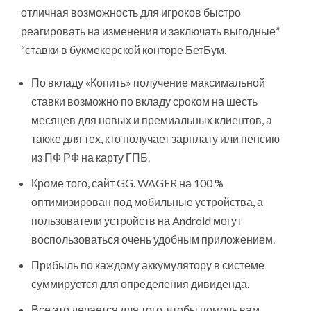
отличная возможность для игроков быстро
реагировать на изменения и заключать выгодные”
“ставки в букмекерской конторе БетБум.
По вкладу «Копить» получение максимальной
ставки возможно по вкладу сроком на шесть
месяцев для новых и премиальных клиентов, а
также для тех, кто получает зарплату или пенсию
из ПФ РФ на карту ГПБ.
Кроме того, сайт GG. WAGER на 100 %
оптимизирован под мобильные устройства, а
пользователи устройств на Android могут
воспользоваться очень удобным приложением.
Прибыль по каждому аккумулятору в системе
суммируется для определения дивиденда.
Все это делается для того, чтобы помочь вам