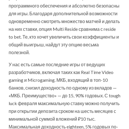
программного обеспечения и абсолютно безопасны
для игры. Благодаря дополнительной возможности
одновременно смотреть множество матчей и делать
на них ставки, опция Multi Reside сравнима с reside
to bet. Те, кто хочет увеличить свои коэффициенты и
общий выигрыш, найдут эту опцию весьма
полезной.
У нас есть самые последние игры от ведущих
разработчиков, включая таких как Real Time Video
gaming и Microgaming. МКБ, входящий в топ-10
банков, снизил доходность по одному из вкладов —
«МКБ. Преимущество» — до 15, 90% годовых. С tough
luck февраля максимальную ставку можно получить
при открытии депозита сроком на шесть месяцев с
минимальной суммой вложений ₽10 тыс.
Максимальная доходность eighteen, 5% годовых по-