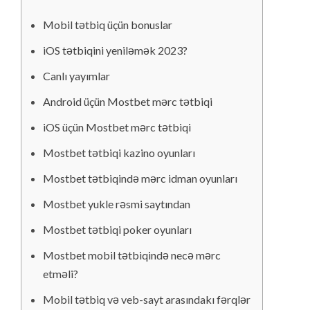
Mobil tətbiq üçün bonuslar
iOS tətbiqini yeniləmək 2023?
Canlı yayımlar
Android üçün Mostbet mərc tətbiqi
iOS üçün Mostbet mərc tətbiqi
Mostbet tətbiqi kazino oyunları
Mostbet tətbiqində mərc idman oyunları
Mostbet yukle rəsmi saytından
Mostbet tətbiqi poker oyunları
Mostbet mobil tətbiqində necə mərc
etməli?
Mobil tətbiq və veb-sayt arasındakı fərqlər