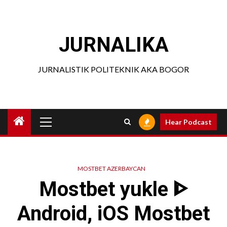
Skip
to
content
JURNALIKA
JURNALISTIK POLITEKNIK AKA BOGOR
Primary
Hear Podcast
Menu
MOSTBET AZERBAYCAN
Mostbet yukle ᐈ
Android, iOS Mostbet