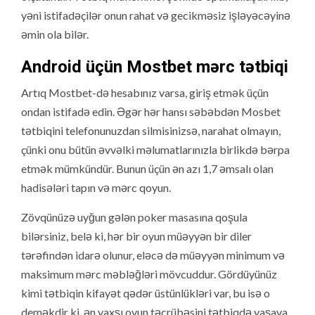
yəni istifadəçilər onun rahat və gecikməsiz işləyəcəyinə
əmin ola bilər.
Android üçün Mostbet mərc tətbiqi
Artıq Mostbet-də hesabınız varsa, giriş etmək üçün
ondan istifadə edin. Əgər hər hansı səbəbdən Mosbet
tətbiqini telefonunuzdan silmisinizsə, narahat olmayın,
çünki onu bütün əvvəlki məlumatlarınızla birlikdə bərpa
etmək mümkündür. Bunun üçün ən azı 1,7 əmsalı olan
hadisələri tapın və mərc qoyun.
Zövqünüzə uyğun gələn poker masasına qoşula
bilərsiniz, belə ki, hər bir oyun müəyyən bir diler
tərəfindən idarə olunur, eləcə də müəyyən minimum və
maksimum mərc məbləğləri mövcuddur. Gördüyünüz
kimi tətbiqin kifayət qədər üstünlükləri var, bu isə o
deməkdir ki, ən yaxşı oyun təcrübəsini tətbiqdə yaşaya