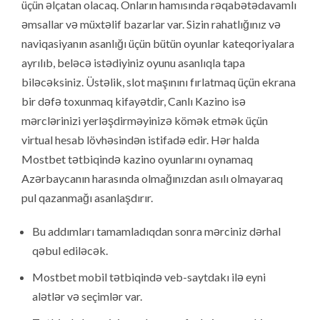
üçün əlçatan olacaq. Onların hamısında rəqabətədavamlı
əmsallar və müxtəlif bazarlar var. Sizin rahatlığınız və
naviqasiyanın asanlığı üçün bütün oyunlar kateqoriyalara
ayrılıb, beləcə istədiyiniz oyunu asanlıqla tapa
biləcəksiniz. Üstəlik, slot maşınını fırlatmaq üçün ekrana
bir dəfə toxunmaq kifayətdir, Canlı Kazino isə
mərclərinizi yerləşdirməyinizə kömək etmək üçün
virtual hesab lövhəsindən istifadə edir. Hər halda
Mostbet tətbiqində kazino oyunlarını oynamaq
Azərbaycanın harasında olmağınızdan asılı olmayaraq
pul qazanmağı asanlaşdırır.
Bu addımları tamamladıqdan sonra mərciniz dərhal
qəbul ediləcək.
Mostbet mobil tətbiqində veb-saytdakı ilə eyni
alətlər və seçimlər var.