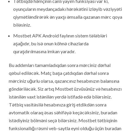
Tətbiqdə həmçinin canlı yayım funksiyası var ki,
oyunçuların meydançadakı hərəkətini izləyib vəziyyəti
qiymətləndirərək ən yaxşı əmsalla qazanan mərc qoya
biləsiniz.
Mostbet APK Android faylının sistem tələbləri
aşağıdır, bu isə onun köhnə cihazlarda
quraşdırılmasına imkan yaradır.
Bu addımları tamamladıqdan sonra mərciniz dərhal
qəbul ediləcək. Matç başa çatdıqdan dərhal sonra
mərciniz uğurlu olarsa, qazancınız hesabınızın balansına
göndəriləcək. Siz artıq Mostbet üzvüsünüz və hesabınızı
istənilən vaxt istənilən yerdə istifadə edə bilərsiniz.
Tətbiq vasitəsilə hesabınıza giriş etdikdən sonra
avtomatik olaraq əsas səhifəyə keçəcəksiniz, buradan
istədiyiniz bölməni seçə bilərsiniz. Mostbet tətbiqinin
funksionallığı rəsmi veb-saytla eyni olduğu üçün buradan