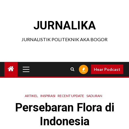
Skip
to
content
JURNALIKA
JURNALISTIK POLITEKNIK AKA BOGOR
Primary
Hear Podcast
Menu
ARTIKEL
INSPIRASI
RECENT UPDATE
SADURAN
Persebaran Flora di
Indonesia