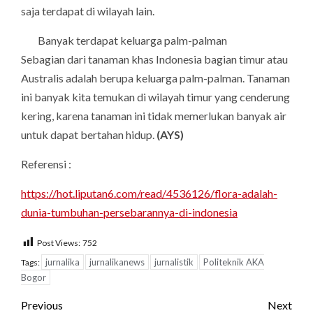
saja terdapat di wilayah lain.
Banyak terdapat keluarga palm-palman
Sebagian dari tanaman khas Indonesia bagian timur atau
Australis adalah berupa keluarga palm-palman. Tanaman
ini banyak kita temukan di wilayah timur yang cenderung
kering, karena tanaman ini tidak memerlukan banyak air
untuk dapat bertahan hidup.
(AYS)
Referensi :
https://hot.liputan6.com/read/4536126/flora-adalah-
dunia-tumbuhan-persebarannya-di-indonesia
Post Views:
752
jurnalika
jurnalikanews
jurnalistik
Politeknik AKA
Tags:
Bogor
Post
Previous
Next