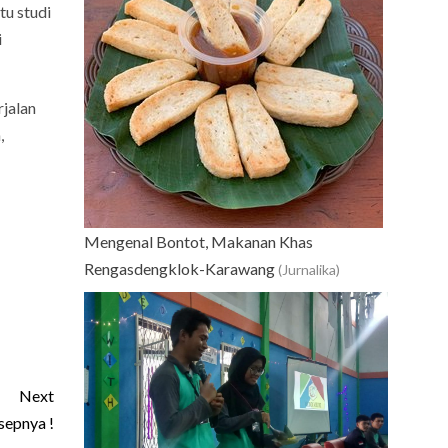
tu studi
i
rjalan
,
Mengenal Bontot, Makanan Khas
Rengasdengklok-Karawang
(Jurnalika)
Next
sepnya !