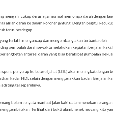
yang mengalir cukup deras agar normal memompa darah dengan lan
ras aliran darah ke dalam koroner jantung. Dengan begitu, kecuku
tuk terus berdegup.
h yang terlatih menguncup dan mengembang akan terbantu oleh
nding pembuluh darah sewaktu melakukan kegiatan berjalan kaki. 
, perlengketan antarsel darah yang bisa berakibat gumpalan bekua
ai spons penyerap kolesterol jahat (LDL) akan meningkat dengan b
katkan kadar HDL selain dengan menggerakkan badan. Berjalan ka
adi tinggal separuhnya.
memang belum senyata manfaat jalan kaki dalam menekan serangan
menggembirakan. Terlihat dari bukti alami, nenek moyang kita yan