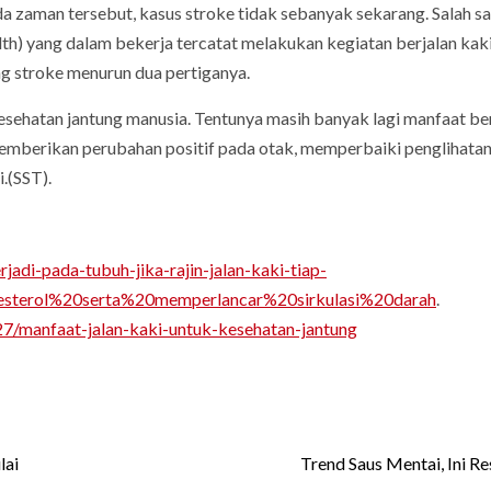
da zaman tersebut, kasus stroke tidak sebanyak sekarang. Salah sa
th) yang dalam bekerja tercatat melakukan kegiatan berjalan kak
g stroke menurun dua pertiganya.
sehatan jantung manusia. Tentunya masih banyak lagi manfaat be
emberikan perubahan positif pada otak, memperbaiki penglihatan
.(SST).
jadi-pada-tubuh-jika-rajin-jalan-kaki-tiap-
lesterol%20serta%20memperlancar%20sirkulasi%20darah
.
7/manfaat-jalan-kaki-untuk-kesehatan-jantung
lai
Trend Saus Mentai, Ini Re