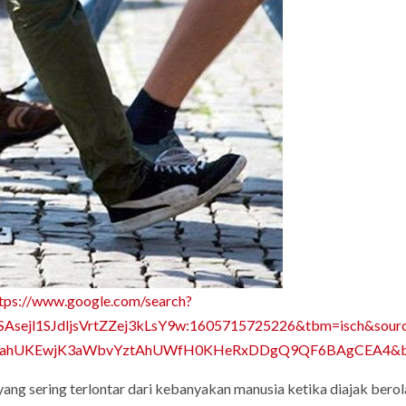
tps://www.google.com/search?
k00SAsejl1SJdljsVrtZZej3kLsY9w:1605715725226&tbm=isch&
ahUKEwjK3aWbvYztAhUWfH0KHeRxDDgQ9QF6BAgCEA4&bi
yang sering terlontar dari kebanyakan manusia ketika diajak berol