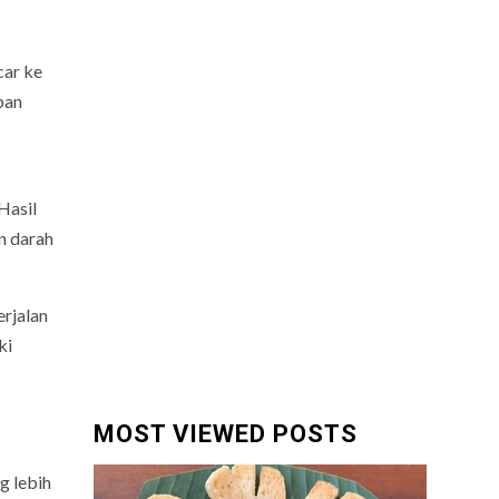
car ke
pan
Hasil
n darah
erjalan
ki
MOST VIEWED POSTS
g lebih