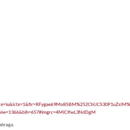
source=iu&ictx=1&fir=RFygae69Mo85BM%252ChIJCS30P1uZsIM
w=1366&bih=657#imgrc=4MiClfwL3NdDgM
ahraga.