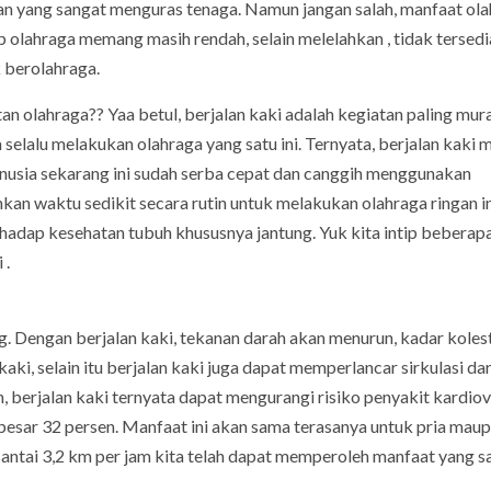
an yang sangat menguras tenaga. Namun jangan salah, manfaat ol
 olahraga memang masih rendah, selain melelahkan , tidak tersed
k berolahraga.
n olahraga?? Yaa betul, berjalan kaki adalah kegiatan paling mur
elalu melakukan olahraga yang satu ini. Ternyata, berjalan kaki m
nusia sekarang ini sudah serba cepat dan canggih menggunakan
kan waktu sedikit secara rutin untuk melakukan olahraga ringan in
erhadap kesehatan tubuh khususnya jantung. Yuk kita intip beberap
 .
g. Dengan berjalan kaki, tekanan darah akan menurun, kadar koles
ki, selain itu berjalan kaki juga dapat memperlancar sirkulasi dar
 berjalan kaki ternyata dapat mengurangi risiko penyakit kardio
besar 32 persen. Manfaat ini akan sama terasanya untuk pria mau
santai 3,2 km per jam kita telah dapat memperoleh manfaat yang s