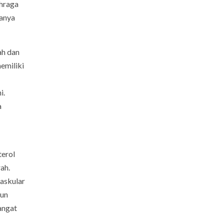
ahraga
ianya
ah dan
emiliki
i.
a
terol
ah.
vaskular
pun
angat