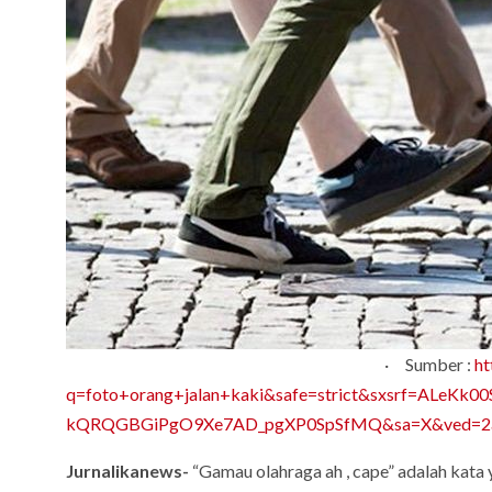
· Sumber :
ht
q=foto+orang+jalan+kaki&safe=strict&sxsrf=ALeK
kQRQGBGiPgO9Xe7AD_pgXP0SpSfMQ&sa=X&ved=2
Jurnalikanews-
“Gamau olahraga ah , cape” adalah kata 