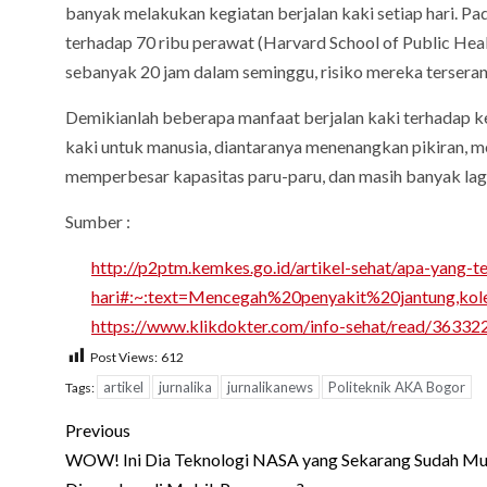
banyak melakukan kegiatan berjalan kaki setiap hari. Pa
terhadap 70 ribu perawat (Harvard School of Public Heal
sebanyak 20 jam dalam seminggu, risiko mereka terseran
Demikianlah beberapa manfaat berjalan kaki terhadap ke
kaki untuk manusia, diantaranya menenangkan pikiran, m
memperbesar kapasitas paru-paru, dan masih banyak lagi
Sumber :
http://p2ptm.kemkes.go.id/artikel-sehat/apa-yang-ter
hari#:~:text=Mencegah%20penyakit%20jantung,ko
https://www.klikdokter.com/info-sehat/read/363322
Post Views:
612
artikel
jurnalika
jurnalikanews
Politeknik AKA Bogor
Tags:
Post
Previous
navigation
WOW! Ini Dia Teknologi NASA yang Sekarang Sudah Mu