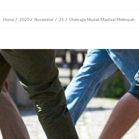
Home
2020
November
25
Olahraga Mudah Manfaat Melimpah