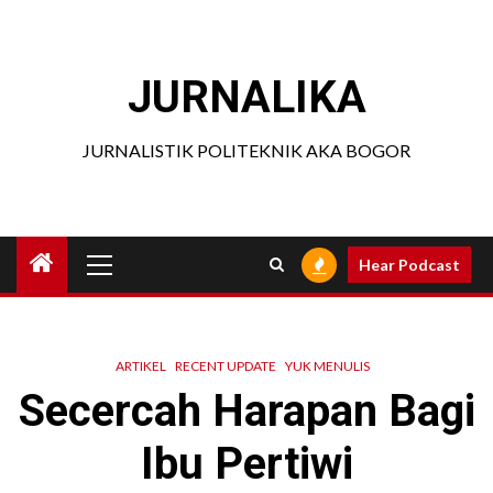
Skip
to
content
JURNALIKA
JURNALISTIK POLITEKNIK AKA BOGOR
Primary
Hear Podcast
Menu
ARTIKEL
RECENT UPDATE
YUK MENULIS
Secercah Harapan Bagi
Ibu Pertiwi