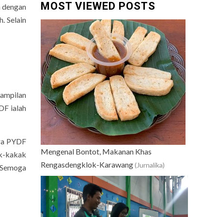
MOST VIEWED POSTS
a dengan
. Selain
nampilan
DF ialah
ara PYDF
Mengenal Bontot, Makanan Khas
ak-kakak
Rengasdengklok-Karawang
(Jurnalika)
. Semoga