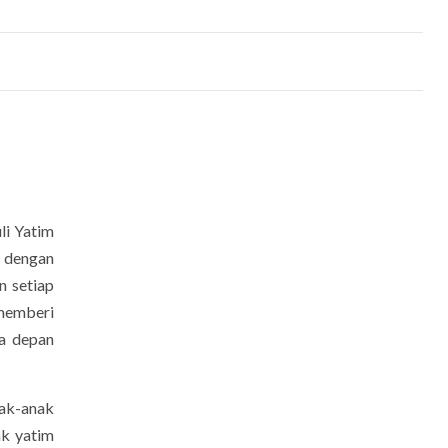
li Yatim
, dengan
 setiap
 memberi
sa depan
nak-anak
ak yatim