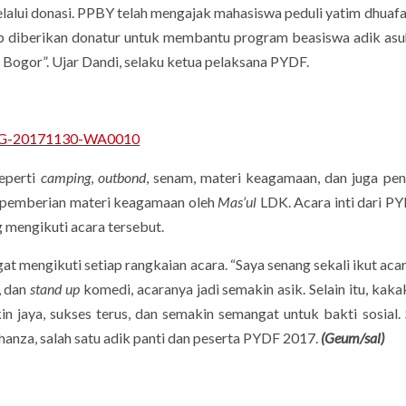
lalui donasi. PPBY telah mengajak mahasiswa peduli yatim dhuaf
b diberikan donatur untuk membantu program beasiswa adik asuh
A Bogor”. Ujar Dandi, selaku ketua pelaksana PYDF.
eperti
camping
,
outbond
, senam, materi keagamaan, dan juga pe
ga pemberian materi keagamaan oleh
Mas’ul
LDK. Acara inti dari PY
 mengikuti acara tersebut.
engikuti setiap rangkaian acara. “Saya senang sekali ikut ac
, dan
stand up
komedi, acaranya jadi semakin asik. Selain itu, kak
n jaya, sukses terus, dan semakin semangat untuk bakti sosial
hanza, salah satu adik panti dan peserta PYDF 2017.
(Geum/sal)