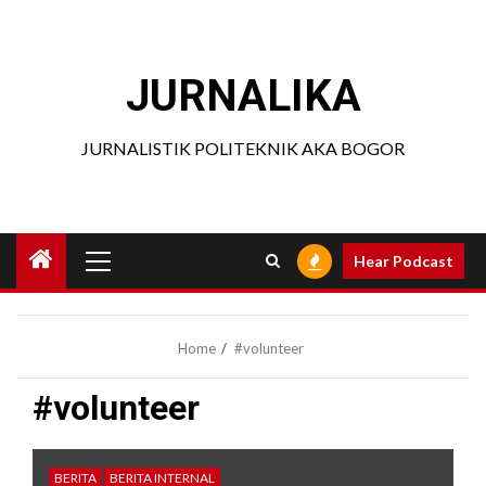
Skip
to
content
JURNALIKA
JURNALISTIK POLITEKNIK AKA BOGOR
Primary
Hear Podcast
Menu
Home
#volunteer
#volunteer
BERITA
BERITA INTERNAL