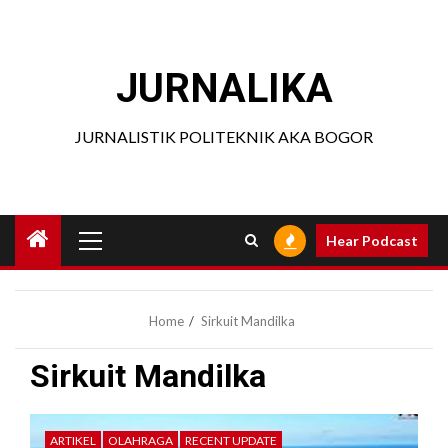
Skip
to
content
JURNALIKA
JURNALISTIK POLITEKNIK AKA BOGOR
Primary
Hear Podcast
Menu
Home
Sirkuit Mandilka
Sirkuit Mandilka
ARTIKEL
OLAHRAGA
RECENT UPDATE