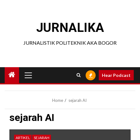
Skip
to
content
JURNALIKA
JURNALISTIK POLITEKNIK AKA BOGOR
Primary
Hear Podcast
Menu
Home
sejarah AI
sejarah AI
ARTIKEL
SEJARAH