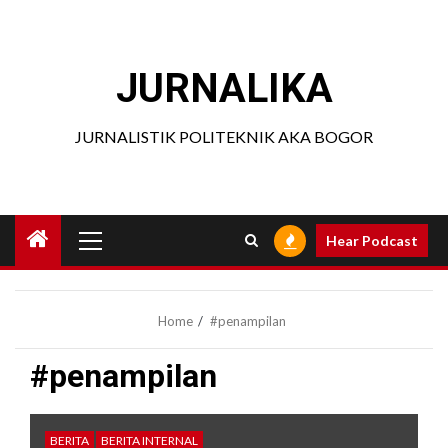
Skip
to
content
JURNALIKA
JURNALISTIK POLITEKNIK AKA BOGOR
Primary
Hear Podcast
Menu
Home
#penampilan
#penampilan
BERITA
BERITA INTERNAL