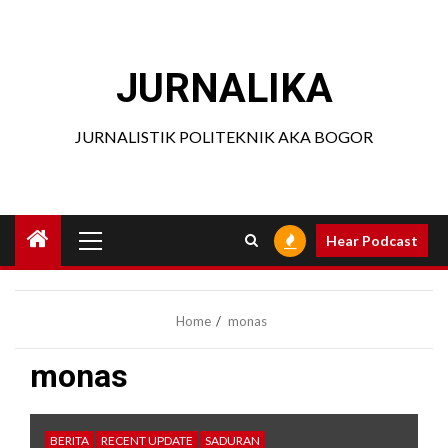
Skip
to
content
JURNALIKA
JURNALISTIK POLITEKNIK AKA BOGOR
Primary
Hear Podcast
Menu
Home
monas
monas
BERITA
RECENT UPDATE
SADURAN