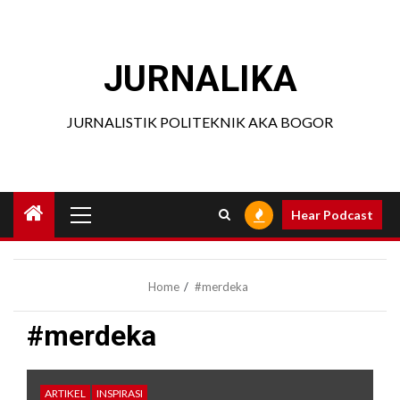
Skip
to
content
JURNALIKA
JURNALISTIK POLITEKNIK AKA BOGOR
Primary
Hear Podcast
Menu
Home
#merdeka
#merdeka
ARTIKEL
INSPIRASI