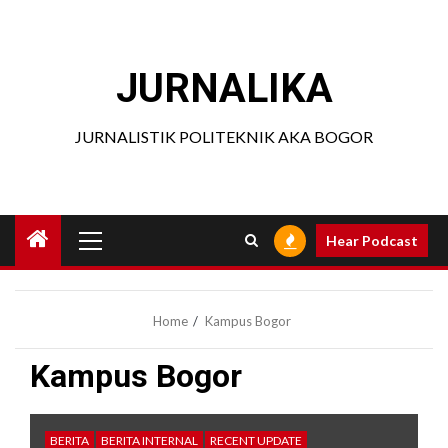
Skip
to
content
JURNALIKA
JURNALISTIK POLITEKNIK AKA BOGOR
Primary
Hear Podcast
Menu
Home
Kampus Bogor
Kampus Bogor
BERITA
BERITA INTERNAL
RECENT UPDATE