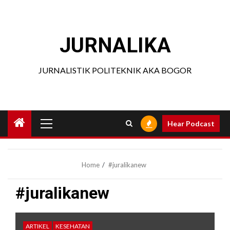
Skip
to
content
JURNALIKA
JURNALISTIK POLITEKNIK AKA BOGOR
Primary
Hear Podcast
Menu
Home
#juralikanew
#juralikanew
ARTIKEL
KESEHATAN