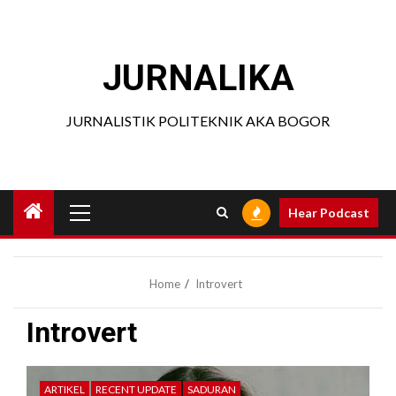
Skip
to
content
JURNALIKA
JURNALISTIK POLITEKNIK AKA BOGOR
Primary
Hear Podcast
Menu
Home
Introvert
Introvert
ARTIKEL
RECENT UPDATE
SADURAN