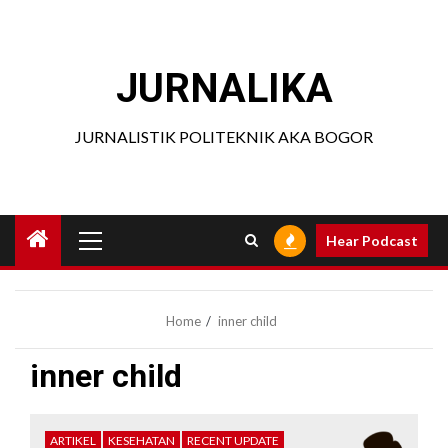
Skip
to
content
JURNALIKA
JURNALISTIK POLITEKNIK AKA BOGOR
Primary
Hear Podcast
Menu
Home
inner child
inner child
ARTIKEL
KESEHATAN
RECENT UPDATE