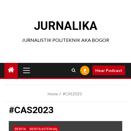
Skip
to
content
JURNALIKA
JURNALISTIK POLITEKNIK AKA BOGOR
Primary
Hear Podcast
Menu
Home
#CAS2023
#CAS2023
BERITA
BERITA INTERNAL