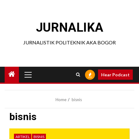
Skip
to
content
JURNALIKA
JURNALISTIK POLITEKNIK AKA BOGOR
Primary
Hear Podcast
Menu
Home
bisnis
bisnis
ARTIKEL
BISNIS