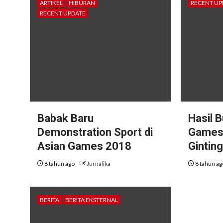
ARTIKEL
HIBURAN
RECENT UP
RECENT UPDATE
Babak Baru
Hasil 
Demonstration Sport di
Games
Asian Games 2018
Ginting
8 tahun ago
Jurnalika
8 tahun a
BERITA
BERITA EKSTERNAL