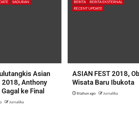
DATE
SADURAN
BERITA
BERITA EKSTERNAL
RECENT UPDATE
Bulutangkis Asian
ASIAN FEST 2018, Ob
 2018, Anthony
Wisata Baru Ibukota
 Gagal ke Final
8 tahun ago
Jurnalika
go
Jurnalika