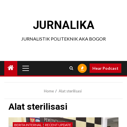
Skip
to
content
JURNALIKA
JURNALISTIK POLITEKNIK AKA BOGOR
Primary
Hear Podcast
Menu
Home
Alat sterilisasi
Alat sterilisasi
BERITA INTERNAL
RECENT UPDATE