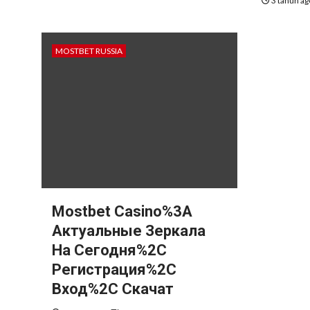
3 tahun a
MOSTBET RUSSIA
Mostbet Casino%3A
Актуальные Зеркала
На Сегодня%2C
Регистрация%2C
Вход%2C Скачат