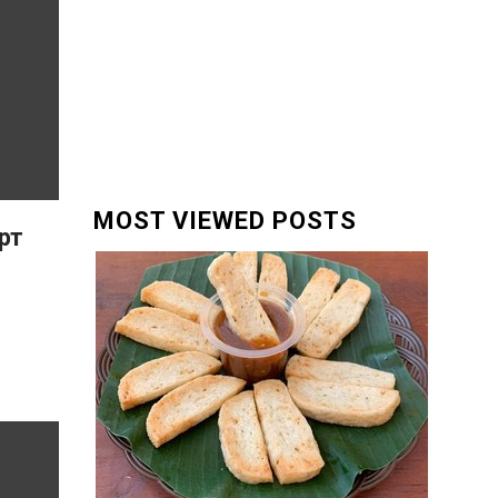
MOST VIEWED POSTS
рт