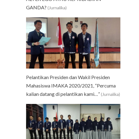
GANDA?
(Jurnalika)
Pelantikan Presiden dan Wakil Presiden
Mahasiswa IMAKA 2020/2021, “Percuma
kalian datang di pelantikan kami…”
(Jurnalika)