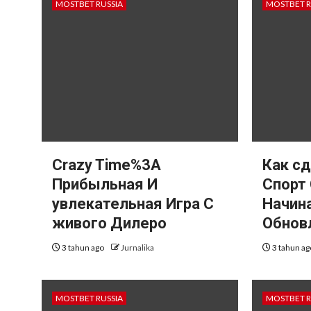
MOSTBET RUSSIA
MOSTBET R
Crazy Time%3A
Как с
Прибыльная И
Спорт
увлекательная Игра С
Начин
живого Дилеро
Обнов
3 tahun ago
Jurnalika
3 tahun a
MOSTBET RUSSIA
MOSTBET R