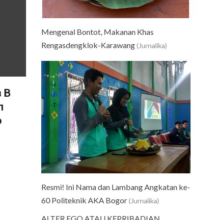
Mengenal Bontot, Makanan Khas
Rengasdengklok-Karawang
(Jurnalika)
 В
п
о
Resmi! Ini Nama dan Lambang Angkatan ke-
60 Politeknik AKA Bogor
(Jurnalika)
ALTER EGO ATAU KEPRIBADIAN