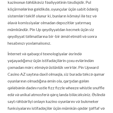
kazinonun təhlükəsiz fəaliyyətinin təsdiqidir. Pul
köçürmələrinə gəldikdə, oyunçular üçün sabit ödəniş
sistemləri təklif olunur ki, bunların köməyi ilə tez və
əlavə komissiyalar olmadan depozitlər yatırmaq
mümkündür. Pin Up qeydiyyatdan kecmek üçün siz
qeydiyyat təlimatlarına bir-bir əməl etməli və sonra
hesabınızı yoxlamalısınız.
İnternet və qabaqcıl texnologiyalar əsrində
yaşayadığımız üçün istifadəçilərin çoxu evlərindən
çıxmadan mərc etməyə üstünlük verirlər. Pin Upward
Casino AZ saytına daxil olmaqla, siz burada təkcə qumar
oyunlarının olmadığına əmin ola, qarşıdan gələn
qələbənin dadını rustle fizz fizzle wheeze whistle snuffle
edə və unikal atmosferə qərq landa biləcəksiniz. Əslində
sayt rəhbərliyi onlayn kazino oyunlarını və bukmeker
funksiyalarını istifadəçilər üçün mümkün qədər şəffaf və