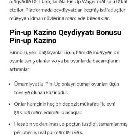
məqsədlə tərtibatçılar əla Pin Up Wager məhsulu təklif
etdilər. Platformada qeydiyyatdan keçmiş istifadəçilər
müəyyən idman növlərinə mərc edə biləcəklər.
Pin-up Kazino Qeydiyyatı Bonusu
Pin-up Kazino
Birincisi, yeni başlayanlar üçün, həm də müəyyən bir
oyunla tanış olanlar və ya bu oyunlarda bacarıqlarını
artıranlar
Ümumiyyətlə, Pin-Up onlayn qumar oyunları üçün
tövsiyə olunan kazinodur.
Onlar həmçinin heç bir depozit mükafatı ilə eyni
şəkildə mərc edilməli olacaqlar.
Hesabın yoxlanılması, e-poçtun təsdiqi, tamamlanmış
périphérie, real pul mərcləri və s.