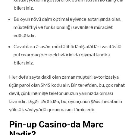
bilərsiniz.
Bu oyun növü daim optimal əyləncə axtarışında olan,
müxtəlifliyi və funksionallığı sevənlərə müraciət
edəcəkdir.
Cavablara əsasən, müxtəlif ödəniş alətləri vasitəsilə
pul çıxarmaq perspektivlərini də qiymətləndirə
bilərsiniz.
Hər dəfə sayta daxil olan zaman müştəri avtorizasiya
üçün parol olan SMS kodu alır. Bir tərəfdən, bu, çox rahat
deyil, çünki həmişə telefonunuzun yanınızda olması
lazımdır. Digər tərəfdən, bu, oyunçunun şəxsi hesabının
yüksək səviyyədə qorunmasını təmin edir.
Pin-up Casino-da Mərc
Nədir?