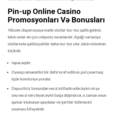
Pin-up Online Casino
Promosyonları Və Bonusları
Yüksək dispersiyaya malik slotlar tez-tez qalib gəlmir,
lakin onlar ən çox cekpotu vuranlardır. Aşağı variasiya
slotlarında qalibiyyətlər daha tez-tez olur, lakin nisbətən
kiçikdir.
tapacaqdır.
Oyunçu əmanətini bir dəfə israf edibsə, pul çıxarmaq
üçün komissiya yoxdur.
Depozitsiz bonusdan necə istifadə edəcəyini və ya
onu necə xərcləyəcəyini başa düşmürsə, o zaman onun
qumar klubunun qaydalar və şərtlər bölməsini
oxuması kifayətdir.