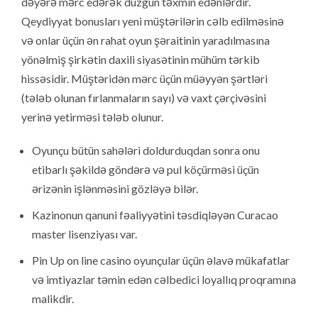
dəyərə mərc edərək düzgün təxmin edənlərdir.
Qeydiyyat bonusları yeni müştərilərin cəlb edilməsinə
və onlar üçün ən rahat oyun şəraitinin yaradılmasına
yönəlmiş şirkətin daxili siyasətinin mühüm tərkib
hissəsidir. Müştəridən mərc üçün müəyyən şərtləri
(tələb olunan fırlanmaların sayı) və vaxt çərçivəsini
yerinə yetirməsi tələb olunur.
Oyunçu bütün sahələri doldurduqdan sonra onu
etibarlı şəkildə göndərə və pul köçürməsi üçün
ərizənin işlənməsini gözləyə bilər.
Kazinonun qanuni fəaliyyətini təsdiqləyən Curacao
master lisenziyası var.
Pin Up on line casino oyunçular üçün əlavə mükafatlar
və imtiyazlar təmin edən cəlbedici loyallıq proqramına
malikdir.