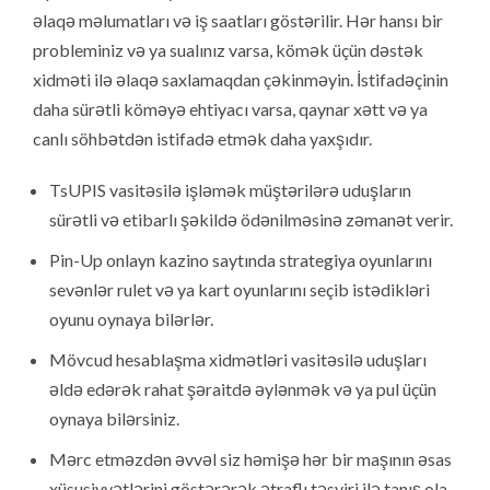
əlaqə məlumatları və iş saatları göstərilir. Hər hansı bir
probleminiz və ya sualınız varsa, kömək üçün dəstək
xidməti ilə əlaqə saxlamaqdan çəkinməyin. İstifadəçinin
daha sürətli köməyə ehtiyacı varsa, qaynar xətt və ya
canlı söhbətdən istifadə etmək daha yaxşıdır.
TsUPIS vasitəsilə işləmək müştərilərə uduşların
sürətli və etibarlı şəkildə ödənilməsinə zəmanət verir.
Pin-Up onlayn kazino saytında strategiya oyunlarını
sevənlər rulet və ya kart oyunlarını seçib istədikləri
oyunu oynaya bilərlər.
Mövcud hesablaşma xidmətləri vasitəsilə uduşları
əldə edərək rahat şəraitdə əylənmək və ya pul üçün
oynaya bilərsiniz.
Mərc etməzdən əvvəl siz həmişə hər bir maşının əsas
xüsusiyyətlərini göstərərək ətraflı təsviri ilə tanış ola