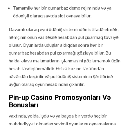
Tamamilə hər bir qumarbaz demo rejimində və ya
ödənişli olaraq saytda slot oynaya bilər.
Davamlı olaraq eyni ödəniş sistemindən istifadə etmək,
həmçinin onun vasitəsilə hesabdan pul çıxarmaq tövsiyə
olunur. Oyunlarda uduşlar aldıqdan sonra hər bir
qumarbaz hesabdan pul çıxarmağı gözləyə bilər. Bu
halda, əlavə məlumatların işlənməsini gözləməmək üçün
hesab təsdiqlənməlidir. Ərizə kazino tərəfindən
nəzərdən keçirilir və pul ödəniş sisteminin şərtlərinə
uyğun olaraq oyun hesabından çıxarılır.
Pin-up Casino Promosyonları Və
Bonusları
vaxtında, yolda, işdə və ya başqa bir yerdə heç bir
məhdudiyyət olmadan sevimli oyunlarını oynamalarına