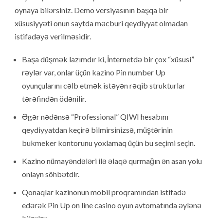
oynaya bilərsiniz. Demo versiyasının başqa bir
xüsusiyyəti onun saytda məcburi qeydiyyat olmadan
istifadəyə verilməsidir.
Başa düşmək lazımdır ki, İnternetdə bir çox “xüsusi”
rəylər var, onlar üçün kazino Pin number Up
oyunçularını cəlb etmək istəyən rəqib strukturlar
tərəfindən ödənilir.
Əgər nədənsə “Professional” QIWI hesabını
qeydiyyatdan keçirə bilmirsinizsə, müştərinin
bukmeker kontorunu yoxlamaq üçün bu seçimi seçin.
Kazino nümayəndələri ilə əlaqə qurmağın ən asan yolu
onlayn söhbətdir.
Qonaqlar kazinonun mobil proqramından istifadə
edərək Pin Up on line casino oyun avtomatında əylənə