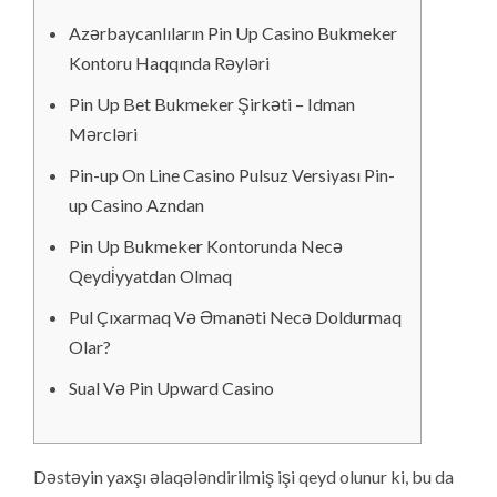
Azərbaycanlıların Pin Up Casino Bukmeker
Kontoru Haqqında Rəyləri
Pin Up Bet Bukmeker Şirkəti – Idman
Mərcləri
Pin-up On Line Casino Pulsuz Versiyası Pin-
up Casino Azndan
Pin Up Bukmeker Kontorunda Necə
Qeydi̇yyatdan Olmaq
Pul Çıxarmaq Və Əmanəti Necə Doldurmaq
Olar?
Sual Və Pin Upward Casino
Dəstəyin yaxşı əlaqələndirilmiş işi qeyd olunur ki, bu da