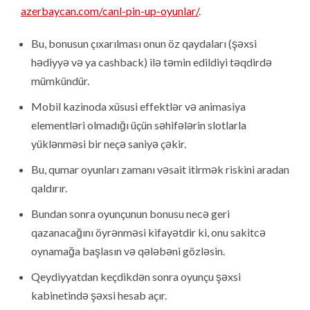
azerbaycan.com/canl-pin-up-oyunlar/
.
Bu, bonusun çıxarılması onun öz qaydaları (şəxsi
hədiyyə və ya cashback) ilə təmin edildiyi təqdirdə
mümkündür.
Mobil kazinoda xüsusi effektlər və animasiya
elementləri olmadığı üçün səhifələrin slotlarla
yüklənməsi bir neçə saniyə çəkir.
Bu, qumar oyunları zamanı vəsait itirmək riskini aradan
qaldırır.
Bundan sonra oyunçunun bonusu necə geri
qazanacağını öyrənməsi kifayətdir ki, onu sakitcə
oynamağa başlasın və qələbəni gözləsin.
Qeydiyyatdan keçdikdən sonra oyunçu şəxsi
kabinetində şəxsi hesab açır.