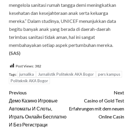
mengelola sanitasi rumah tangga demi meningkatkan
kesehatan dan kesejahteraan anak serta keluarga
mereka.” Dalam studinya, UNICEF menunjukkan data
begitu banyak anak yang berada di daerah-daerah
terimbas sanitasi tidak aman, hal ini sangat
membahayakan setiap aspek pertumbuhan mereka.
(SAS)
Post Views:
382
jurnalika
Jurnalistik Politeknik AKA Bogor
pers kampus
Tags:
Politeknik AKA Bogor
Post
Previous
Next
navigation
Демо Казино Игровые
Casino of Gold Test
Автоматы И Слоты,
Erfahrungen mit dem neuen
Играть Онлайн Бесплатно
Online Casin
И Без Регистраци