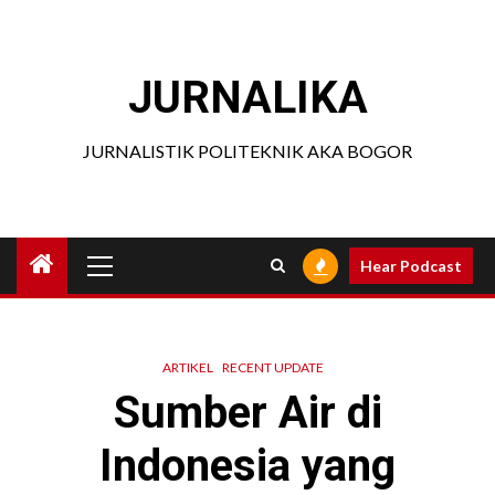
Skip
to
content
JURNALIKA
JURNALISTIK POLITEKNIK AKA BOGOR
Primary
Hear Podcast
Menu
ARTIKEL
RECENT UPDATE
Sumber Air di
Indonesia yang