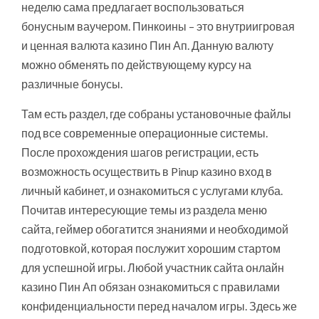
неделю сама предлагает воспользоваться
бонусным ваучером. Пинкоины – это внутриигровая
и ценная валюта казино Пин Ап. Данную валюту
можно обменять по действующему курсу на
различные бонусы.
Там есть раздел, где собраны установочные файлы
под все современные операционные системы.
После прохождения шагов регистрации, есть
возможность осуществить в Pinup казино вход в
личный кабинет, и ознакомиться с услугами клуба.
Почитав интересующие темы из раздела меню
сайта, геймер обогатится знаниями и необходимой
подготовкой, которая послужит хорошим стартом
для успешной игры. Любой участник сайта онлайн
казино Пин Ап обязан ознакомиться с правилами
конфиденциальности перед началом игры. Здесь же