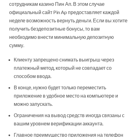
сотрудникам казино Пин Ап. В этом случае
официальный сайт Pin Ap предоставляет каждой
неделе возможность вернуть деньги. Если вы хотите
получить бездепозитные бонусы, то вам
необходимо внести минимальную депозитную
сумму.
Клиенту запрещено снимать выигрыш через
платежный метод, который не совпадает со
способом ввода.
В конце, нужно будет только переместить
приложение в удобное место на компьютере и
можно запускать.
Ограничения на вывод средств иногда связаны с
вашим уровнем верификации аккаунта.
Главное преимущество приложения на телефон