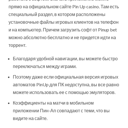
прямо на официальном сайте Pin Up casino. Там есть
специальный раздел, в котором расположены
установочные файлы игровых клиентов на телефон
и на компьютер. Причем загрузить софт от Pinup bet
можно абсолютно бесплатно и не придется идти на
торрент.
Благодаря удобной навигации, вы можете быстро
переключаться между играми.
Поэтому даже если официальная версия игровых
автоматов PinUp для ПК недоступна, вы все равно
можете использовать ее с помощью эмуляторов.
Коэффициенты на матчи в мобильном
приложении Пин-Ап совпадают с теми, что вы
видите на сайте.