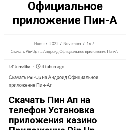
Официальное
приложение Пин-А
Home
2022
November
16
Скачать Pin-Up на Андроид Официальное приложение Пин-А
4 tahun ago
Jurnalika
Скачать Pin-Up на Андроид Официальное
приложение Пин-Ап
Скачать Пин Ап на
телефон Установка
приложения казино