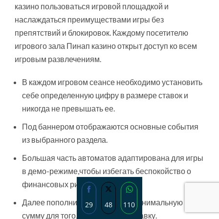
казино пользоваться игровой площадкой и
наслаждаться преимуществами игры без
препятствий и блокировок. Каждому посетителю
игрового зала Пинап казино открыт доступ ко всем
игровым развлечениям.
В каждом игровом сеансе необходимо установить
себе определенную цифру в размере ставок и
никогда не превышать ее.
Под баннером отображаются основные события
из выбранного раздела.
Большая часть автоматов адаптирована для игры
в демо-режиме,чтобы избегать беспокойство о
финансовых рисках.
Далее пополните свой счет на минимальную
29
48
110
сумму для того, чтобы сделать ставку.