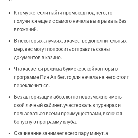
К тому же, если найти промокод под него, то
получится еще и с самого начала выигрывать без
вложений.
В некоторых случаях, в качестве дополнительных
мер, вас могут попросить отправить сканы
документов в казино.
Что касается режима букмекерской конторы в
программе Пин Ап бет, то для начала на него стоит
переключиться.
Без авторизации абсолютно невозможно иметь
свой личный кабинет, участвовать в турнирах и
пользоваться всеми преимуществами, включая
бонусную программу клуба.
Скачивание занимает всего пару минут, а