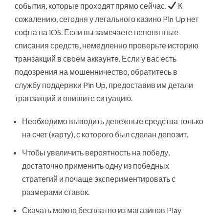
события, которые проходят прямо сейчас.
К
сожалению, сегодня у легального казино Pin Up нет
софта на iOS. Если вы замечаете непонятные
списания средств, немедленно проверьте историю
транзакций в своем аккаунте. Если у вас есть
подозрения на мошенничество, обратитесь в
службу поддержки Pin Up, предоставив им детали
транзакций и опишите ситуацию.
Необходимо выводить денежные средства только
на счет (карту), с которого был сделан депозит.
Чтобы увеличить вероятность на победу,
достаточно применить одну из победных
стратегий и почаще экспериментировать с
размерами ставок.
Скачать можно бесплатно из магазинов Play