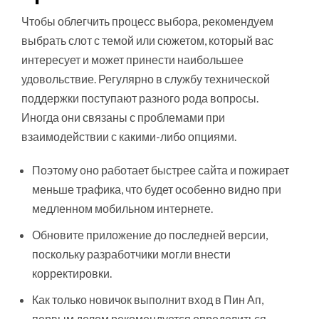
Чтобы облегчить процесс выбора, рекомендуем
выбрать слот с темой или сюжетом, который вас
интересует и может принести наибольшее
удовольствие. Регулярно в службу технической
поддержки поступают разного рода вопросы.
Иногда они связаны с проблемами при
взаимодействии с какими-либо опциями.
Поэтому оно работает быстрее сайта и пожирает
меньше трафика, что будет особенно видно при
медленном мобильном интернете.
Обновите приложение до последней версии,
поскольку разработчики могли внести
корректировки.
Как только новичок выполнит вход в Пин Ап,
первым делом рекомендуется определиться