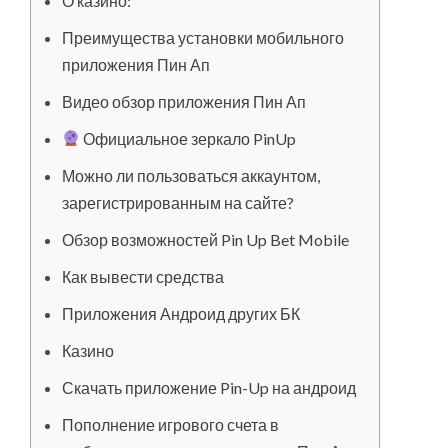
О казино:
Преимущества установки мобильного
приложения Пин Ап
Видео обзор приложения Пин Ап
Официальное зеркало PinUp
Можно ли пользоваться аккаунтом,
зарегистрированным на сайте?
Обзор возможностей Pin Up Bet Mobile
Как вывести средства
Приложения Андроид других БК
Казино
Скачать приложение Pin-Up на андроид
Пополнение игрового счета в