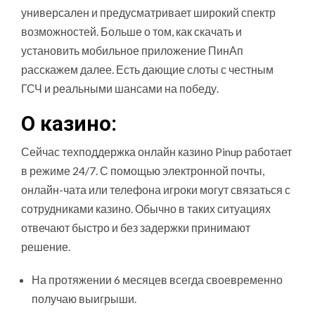
универсален и предусматривает широкий спектр
возможностей. Больше о том, как скачать и
установить мобильное приложение ПинАп
расскажем далее. Есть дающие слоты с честным
ГСЧ и реальными шансами на победу.
О казино:
Сейчас техподдержка онлайн казино Pinup работает
в режиме 24/7. С помощью электронной почты,
онлайн-чата или телефона игроки могут связаться с
сотрудниками казино. Обычно в таких ситуациях
отвечают быстро и без задержки принимают
решение.
На протяжении 6 месяцев всегда своевременно
получаю выигрыши.