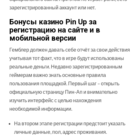
зарегистрированный аккаунт или нет.
Бонусы казино Pin Up за
регистрацию на сайте и в
мобильной версии
Гемблер должен давать себе отчёт за свои действия
учитывая тот факт, что в игре будут использованы
реальные деньги. Недавно зарегистрированным
геймерам важно знать основные правила
пользования площадкой. Первый шаг – открыть
официальную страницу Пин-Ап и внимательно
изучить интерфейс с целью нахождения
необходимой информации.
На втором этапе регистрации предстоит указать
личные данные, пол, адрес проживания.