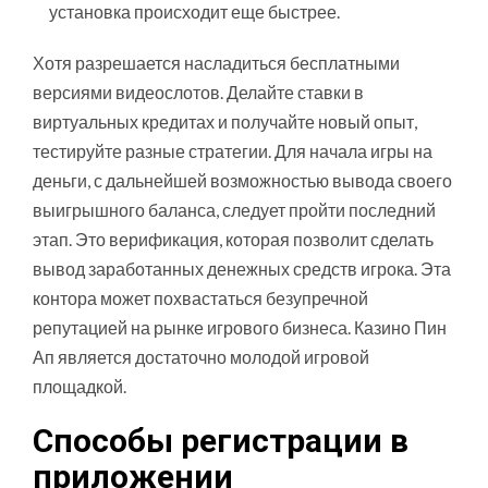
установка происходит еще быстрее.
Хотя разрешается насладиться бесплатными
версиями видеослотов. Делайте ставки в
виртуальных кредитах и получайте новый опыт,
тестируйте разные стратегии. Для начала игры на
деньги, с дальнейшей возможностью вывода своего
выигрышного баланса, следует пройти последний
этап. Это верификация, которая позволит сделать
вывод заработанных денежных средств игрока. Эта
контора может похвастаться безупречной
репутацией на рынке игрового бизнеса. Казино Пин
Ап является достаточно молодой игровой
площадкой.
Способы регистрации в
приложении