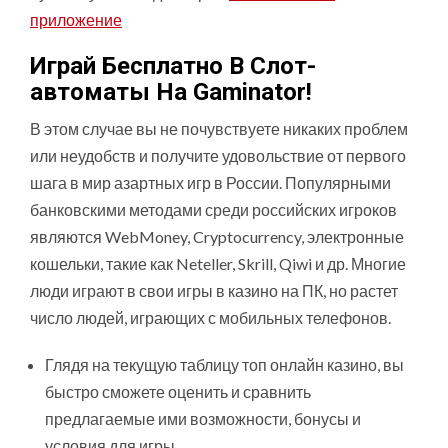
приложение
Играй Бесплатно В Слот-
автоматы На Gaminator!
В этом случае вы не почувствуете никаких проблем
или неудобств и получите удовольствие от первого
шага в мир азартных игр в России. Популярными
банковскими методами среди российских игроков
являются WebMoney, Cryptocurrency, электронные
кошельки, такие как Neteller, Skrill, Qiwi и др. Многие
люди играют в свои игры в казино на ПК, но растет
число людей, играющих с мобильных телефонов.
Глядя на текущую таблицу топ онлайн казино, вы
быстро сможете оценить и сравнить
предлагаемые ими возможности, бонусы и
условия для игры.