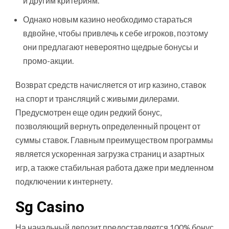
и другим критериям.
Однако новым казино необходимо стараться
вдвойне, чтобы привлечь к себе игроков, поэтому
они предлагают невероятно щедрые бонусы и
промо-акции.
Возврат средств начисляется от игр казино, ставок
на спорт и трансляций с живыми дилерами.
Предусмотрен еще один редкий бонус,
позволяющий вернуть определенный процент от
суммы ставок. Главным преимуществом программы
является ускоренная загрузка страниц и азартных
игр, а также стабильная работа даже при медленном
подключении к интернету.
Sg Casino
На начальный депозит предоставляется 100% бонус