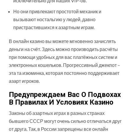
исключительно для наших VIP-ов.
Но они привлекают простотой механик и
вызывают ностальгию у людей, давно
пристрастившихся к азартным играм.
В онлайн казино вы можете мгновенно зачислять
деньги на счёт. Здесь можно производить расчёты
при помощи удобных для вас платёжных систем и
электронных кошельков. Прогрессивный джекпот –
эта та изюминка, которая постоянно поддерживает
азарт игроков.
Предупреждаем Вас О Подвохах
В Правилах И Условиях Казино
Законы об азартных играх в разных странах
бывшего СССР могут очень сильно отличаться друг
от друга. Так, в России запрещены все онлайн