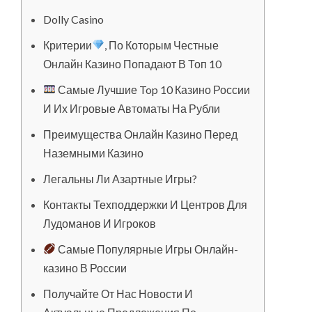
Dolly Casino
Критерии
, По Которым Честные
Онлайн Казино Попадают В Топ 10
Самые Лучшие Top 10 Казино России
И Их Игровые Автоматы На Рубли
Преимущества Онлайн Казино Перед
Наземными Казино
Легальны Ли Азартные Игры?
Контакты Техподдержки И Центров Для
Лудоманов И Игроков
Самые Популярные Игры Онлайн-
казино В России
Получайте От Нас Новости И