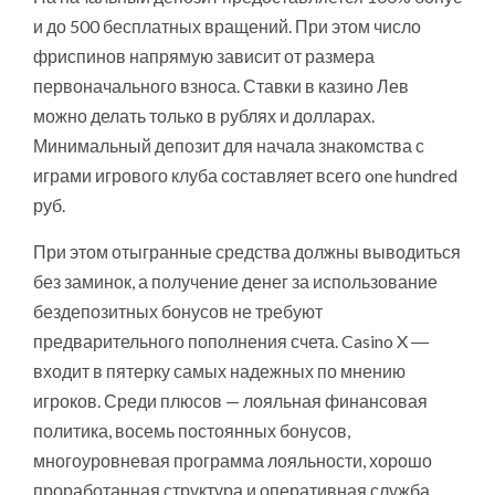
и до 500 бесплатных вращений. При этом число
фриспинов напрямую зависит от размера
первоначального взноса. Ставки в казино Лев
можно делать только в рублях и долларах.
Минимальный депозит для начала знакомства с
играми игрового клуба составляет всего one hundred
руб.
При этом отыгранные средства должны выводиться
без заминок, а получение денег за использование
бездепозитных бонусов не требуют
предварительного пополнения счета. Casino X ―
входит в пятерку самых надежных по мнению
игроков. Среди плюсов — лояльная финансовая
политика, восемь постоянных бонусов,
многоуровневая программа лояльности, хорошо
проработанная структура и оперативная служба