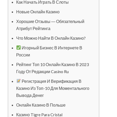
Как Начать Играть В Слоты
Новые Онлайн Казино
Хорошие Отзывы ― Обязательный
Атрибут Рейтинга
Что Можно Найти В Онлайн Казино?
Игорный Бизнес В Интернете В
России
Рейтинг Топ 10 Онлайн Казино В 2023
Году От Редакции Casino Ru
Регистрация И Верификация В
Казино Из Топ-10 Для Моментального
Вывода Денег
Онлайн Казино В Польше
Казино Tigre Para Cristal