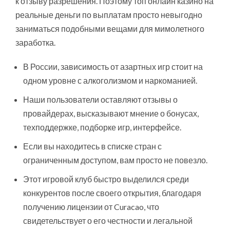
к отзыву разрешения. Поэтому топ онлайн казино на
реальные деньги по выплатам просто невыгодно
заниматься подобными вещами для мимолетного
заработка.
В России, зависимость от азартных игр стоит на
одном уровне с алкоголизмом и наркоманией.
Наши пользователи оставляют отзывы о
провайдерах, высказывают мнение о бонусах,
техподдержке, подборке игр, интерфейсе.
Если вы находитесь в списке стран с
ограниченным доступом, вам просто не повезло.
Этот игровой клуб быстро выделился среди
конкурентов после своего открытия, благодаря
получению лицензии от Curacao, что
свидетельствует о его честности и легальной