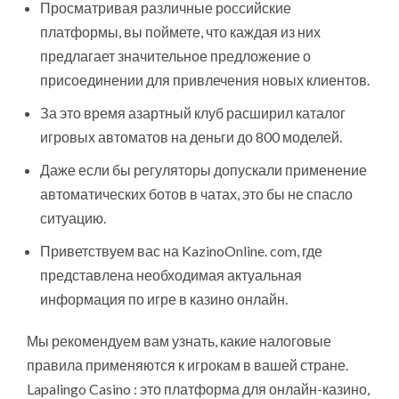
Просматривая различные российские
платформы, вы поймете, что каждая из них
предлагает значительное предложение о
присоединении для привлечения новых клиентов.
За это время азартный клуб расширил каталог
игровых автоматов на деньги до 800 моделей.
Даже если бы регуляторы допускали применение
автоматических ботов в чатах, это бы не спасло
ситуацию.
Приветствуем вас на KazinoOnline. com, где
представлена необходимая актуальная
информация по игре в казино онлайн.
Мы рекомендуем вам узнать, какие налоговые
правила применяются к игрокам в вашей стране.
Lapalingo Casino : это платформа для онлайн-казино,