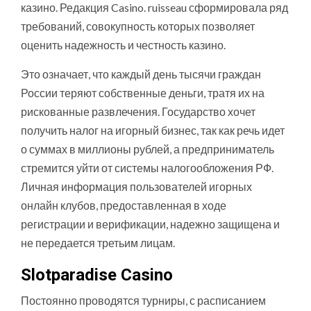
казино. Редакция Casino. ruisseau сформировала ряд
требований, совокупность которых позволяет
оценить надежность и честность казино.
Это означает, что каждый день тысячи граждан
России теряют собственные деньги, тратя их на
рискованные развлечения. Государство хочет
получить налог на игорный бизнес, так как речь идет
о суммах в миллионы рублей, а предприниматель
стремится уйти от системы налогообложения РФ.
Личная информация пользователей игорных
онлайн клубов, предоставленная в ходе
регистрации и верификации, надежно защищена и
не передается третьим лицам.
Slotparadise Casino
Постоянно проводятся турниры, с расписанием