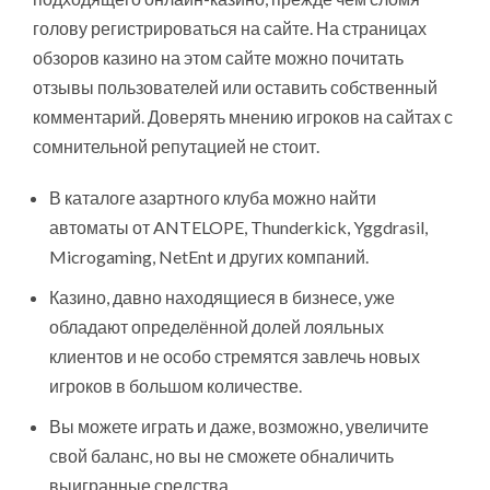
голову регистрироваться на сайте. На страницах
обзоров казино на этом сайте можно почитать
отзывы пользователей или оставить собственный
комментарий. Доверять мнению игроков на сайтах с
сомнительной репутацией не стоит.
В каталоге азартного клуба можно найти
автоматы от ANTELOPE, Thunderkick, Yggdrasil,
Microgaming, NetEnt и других компаний.
Казино, давно находящиеся в бизнесе, уже
обладают определённой долей лояльных
клиентов и не особо стремятся завлечь новых
игроков в большом количестве.
Вы можете играть и даже, возможно, увеличите
свой баланс, но вы не сможете обналичить
выигранные средства.