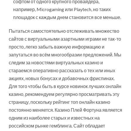
софтом от одного крупного провайдера,
например, Microgaming или Playtech, но таких
площадок с каждым днем становится все меньше.
Пытаться самостоятельно отслеживать множество
сайтов с виртуальными азартными играми не так-то
просто, легко забыть важную информацию и
запутаться во всём многообразии предложений. Мы
следим за новостями виртуальных казино и
стараемся оперативно рассказать о тех или иных
акциях, новых бонусах и добавочных фриспинах.
Для того чтобы быть в курсе новинок лучших онлайн
казино, рекомендуем регулярно просматривать эту
страницу, поскольку рейтинг топ онлайн казино
постоянно меняется. Казино Плей Фортуна является
одним из наиболее старых и известных на
российском рынке гемблинга. Сайт обладает