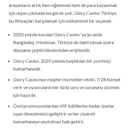
arayanların artık hem eğlenmek hem de para kazanmak
için dışarı çıkmalarına gerek yok. Glory Casino Türkiye,
bu ihtiyaçları karşılamak için mükemmel bir seçenek.
2020 yılında kurulan Glory Casino ‘ya şu anda
Bangladeş, Hindistan, Türkiye de dahil olmak üzere
dünyanın çeşitli ülkelerinden erişilebilir.
Glory Casino, 2020 yılında başlatılan bir çevrimiçi
kumarhanedir.
Glory Casino’nun müşteri hizmetleri ekibi, 7/24 hizmet
verir ve oyuncuların her türlü soru ve sorununu çözmek
için hazırdır.
Özel promosyonlardan VIP ödüllerine kadar, bunlar
oyun deneyiminizi geliştirir ve her ziyareti
kumarhaneye unutulmaz hale getirir.