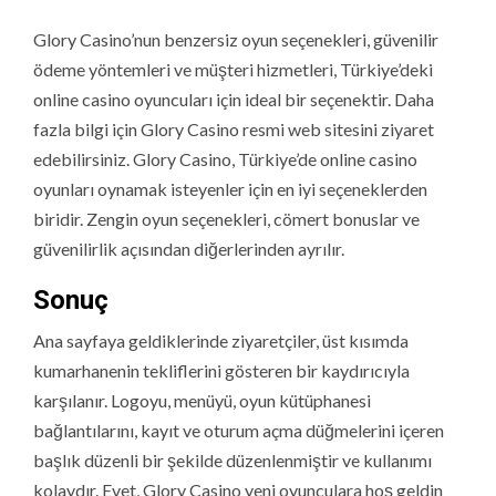
Glory Casino’nun benzersiz oyun seçenekleri, güvenilir
ödeme yöntemleri ve müşteri hizmetleri, Türkiye’deki
online casino oyuncuları için ideal bir seçenektir. Daha
fazla bilgi için Glory Casino resmi web sitesini ziyaret
edebilirsiniz. Glory Casino, Türkiye’de online casino
oyunları oynamak isteyenler için en iyi seçeneklerden
biridir. Zengin oyun seçenekleri, cömert bonuslar ve
güvenilirlik açısından diğerlerinden ayrılır.
Sonuç
Ana sayfaya geldiklerinde ziyaretçiler, üst kısımda
kumarhanenin tekliflerini gösteren bir kaydırıcıyla
karşılanır. Logoyu, menüyü, oyun kütüphanesi
bağlantılarını, kayıt ve oturum açma düğmelerini içeren
başlık düzenli bir şekilde düzenlenmiştir ve kullanımı
kolaydır. Evet, Glory Casino yeni oyunculara hoş geldin