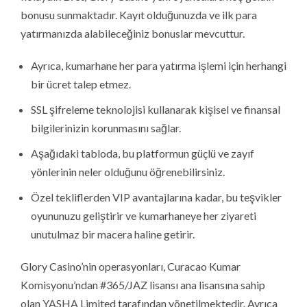
bonusu sunmaktadır. Kayıt olduğunuzda ve ilk para
yatırmanızda alabileceğiniz bonuslar mevcuttur.
Ayrıca, kumarhane her para yatırma işlemi için herhangi
bir ücret talep etmez.
SSL şifreleme teknolojisi kullanarak kişisel ve finansal
bilgilerinizin korunmasını sağlar.
Aşağıdaki tabloda, bu platformun güçlü ve zayıf
yönlerinin neler olduğunu öğrenebilirsiniz.
Özel tekliflerden VIP avantajlarına kadar, bu teşvikler
oyununuzu geliştirir ve kumarhaneye her ziyareti
unutulmaz bir macera haline getirir.
Glory Casino’nin operasyonları, Curacao Kumar
Komisyonu’ndan #365/JAZ lisansı ana lisansına sahip
olan YASHA Limited tarafından yönetilmektedir. Ayrıca