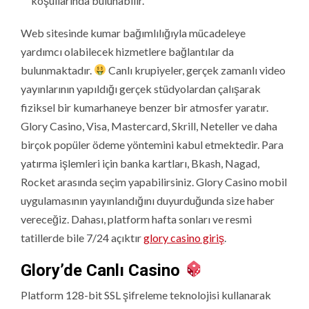
koşullarında bulunabilir.
Web sitesinde kumar bağımlılığıyla mücadeleye
yardımcı olabilecek hizmetlere bağlantılar da
bulunmaktadır.
Canlı krupiyeler, gerçek zamanlı video
yayınlarının yapıldığı gerçek stüdyolardan çalışarak
fiziksel bir kumarhaneye benzer bir atmosfer yaratır.
Glory Casino, Visa, Mastercard, Skrill, Neteller ve daha
birçok popüler ödeme yöntemini kabul etmektedir. Para
yatırma işlemleri için banka kartları, Bkash, Nagad,
Rocket arasında seçim yapabilirsiniz. Glory Casino mobil
uygulamasının yayınlandığını duyurduğunda size haber
vereceğiz. Dahası, platform hafta sonları ve resmi
tatillerde bile 7/24 açıktır
glory casino giriş
.
Glory’de Canlı Casino
Platform 128-bit SSL şifreleme teknolojisi kullanarak