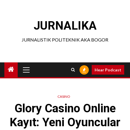
Skip
to
content
JURNALIKA
JURNALISTIK POLITEKNIK AKA BOGOR
Primary
Hear Podcast
Menu
CASINO
Glory Casino Online
Kayıt: Yeni Oyuncular