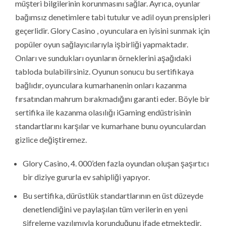
müşteri bilgilerinin korunmasını sağlar. Ayrıca, oyunlar
bağımsız denetimlere tabi tutulur ve adil oyun prensipleri
geçerlidir. Glory Casino , oyunculara en iyisini sunmak için
popüler oyun sağlayıcılarıyla işbirliği yapmaktadır.
Onları ve sundukları oyunların örneklerini aşağıdaki
tabloda bulabilirsiniz. Oyunun sonucu bu sertifikaya
bağlıdır, oyunculara kumarhanenin onları kazanma
fırsatından mahrum bırakmadığını garanti eder. Böyle bir
sertifika ile kazanma olasılığı iGaming endüstrisinin
standartlarını karşılar ve kumarhane bunu oyunculardan
gizlice değiştiremez.
Glory Casino, 4. 000’den fazla oyundan oluşan şaşırtıcı
bir diziye gururla ev sahipliği yapıyor.
Bu sertifika, dürüstlük standartlarının en üst düzeyde
denetlendiğini ve paylaşılan tüm verilerin en yeni
şifreleme yazılımıyla korunduğunu ifade etmektedir.