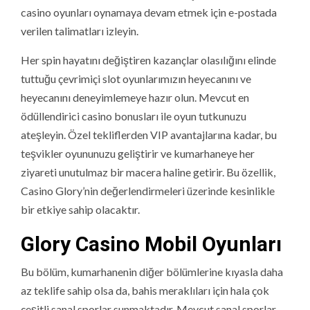
casino oyunları oynamaya devam etmek için e-postada
verilen talimatları izleyin.
Her spin hayatını değiştiren kazançlar olasılığını elinde
tuttuğu çevrimiçi slot oyunlarımızın heyecanını ve
heyecanını deneyimlemeye hazır olun. Mevcut en
ödüllendirici casino bonusları ile oyun tutkunuzu
ateşleyin. Özel tekliflerden VIP avantajlarına kadar, bu
teşvikler oyununuzu geliştirir ve kumarhaneye her
ziyareti unutulmaz bir macera haline getirir. Bu özellik,
Casino Glory’nin değerlendirmeleri üzerinde kesinlikle
bir etkiye sahip olacaktır.
Glory Casino Mobil Oyunları
Bu bölüm, kumarhanenin diğer bölümlerine kıyasla daha
az teklife sahip olsa da, bahis meraklıları için hala çok
çeşitli sanal sporlar sunmaktadır. Mevcut sanal sporlar