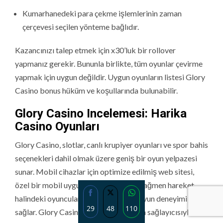
Kumarhanedeki para çekme işlemlerinin zaman
çerçevesi seçilen yönteme bağlıdır.
Kazancınızı talep etmek için x30’luk bir rollover
yapmanız gerekir. Bununla birlikte, tüm oyunlar çevirme
yapmak için uygun değildir. Uygun oyunların listesi Glory
Casino bonus hüküm ve koşullarında bulunabilir.
Glory Casino Incelemesi: Harika
Casino Oyunları
Glory Casino, slotlar, canlı krupiyer oyunları ve spor bahis
seçenekleri dahil olmak üzere geniş bir oyun yelpazesi
sunar. Mobil cihazlar için optimize edilmiş web sitesi,
özel bir mobil uygulama olmamasına rağmen hareket
halindeki oyuncular için sorunsuz bir oyun deneyimi
29
48
110
sağlar. Glory Casino, birçok farklı oyun sağlayıcısıyla