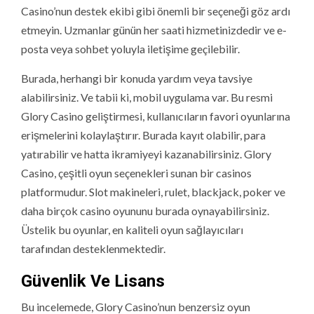
Casino’nun destek ekibi gibi önemli bir seçeneği göz ardı
etmeyin. Uzmanlar günün her saati hizmetinizdedir ve e-
posta veya sohbet yoluyla iletişime geçilebilir.
Burada, herhangi bir konuda yardım veya tavsiye
alabilirsiniz. Ve tabii ki, mobil uygulama var. Bu resmi
Glory Casino geliştirmesi, kullanıcıların favori oyunlarına
erişmelerini kolaylaştırır. Burada kayıt olabilir, para
yatırabilir ve hatta ikramiyeyi kazanabilirsiniz. Glory
Casino, çeşitli oyun seçenekleri sunan bir casinos
platformudur. Slot makineleri, rulet, blackjack, poker ve
daha birçok casino oyununu burada oynayabilirsiniz.
Üstelik bu oyunlar, en kaliteli oyun sağlayıcıları
tarafından desteklenmektedir.
Güvenlik Ve Lisans
Bu incelemede, Glory Casino’nun benzersiz oyun