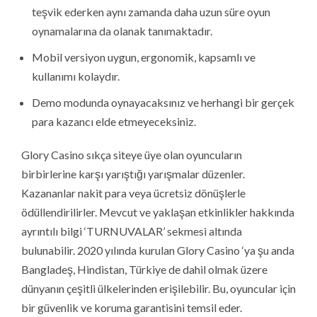
teşvik ederken aynı zamanda daha uzun süre oyun
oynamalarına da olanak tanımaktadır.
Mobil versiyon uygun, ergonomik, kapsamlı ve
kullanımı kolaydır.
Demo modunda oynayacaksınız ve herhangi bir gerçek
para kazancı elde etmeyeceksiniz.
Glory Casino sıkça siteye üye olan oyuncuların
birbirlerine karşı yarıştığı yarışmalar düzenler.
Kazananlar nakit para veya ücretsiz dönüşlerle
ödüllendirilirler. Mevcut ve yaklaşan etkinlikler hakkında
ayrıntılı bilgi ‘TURNUVALAR’ sekmesi altında
bulunabilir. 2020 yılında kurulan Glory Casino ‘ya şu anda
Bangladeş, Hindistan, Türkiye de dahil olmak üzere
dünyanın çeşitli ülkelerinden erişilebilir. Bu, oyuncular için
bir güvenlik ve koruma garantisini temsil eder.