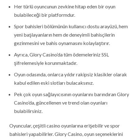
Her türlü oyuncunun zevkine hitap eden bir oyun
bulabileceği bir platformdur.
Spor bahisleri bölümünün kullanıcı dostu arayüzü, hem
yeni başlayanların hem de deneyimli bahisçilerin
gezinmesini ve bahis oynamasını kolaylaştırır.
Ayrıca, Glory Casino’da tüm ödemeleriniz SSL
şifrelemesiyle korunmaktadır.
Oyun odasında, onlarca yıldır rakipsiz klasikler olarak
kabul edilen eski slotları bulacaksınız.
Pek çok oyun sağlayıcısının oyunlarını barındıran Glory
Casino’da, güncellenen ve trend olan oyunları
bulabilirsiniz.
Oyuncular, çeşitli casino oyunlarına erişebilir ve spor
bahisleri yapabilirler. Glory Casino, oyun seçeneklerini