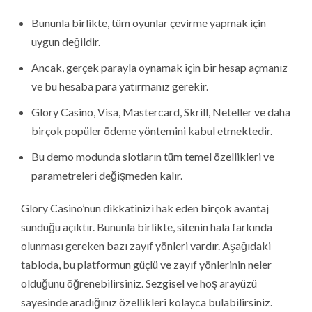
Bununla birlikte, tüm oyunlar çevirme yapmak için
uygun değildir.
Ancak, gerçek parayla oynamak için bir hesap açmanız
ve bu hesaba para yatırmanız gerekir.
Glory Casino, Visa, Mastercard, Skrill, Neteller ve daha
birçok popüler ödeme yöntemini kabul etmektedir.
Bu demo modunda slotların tüm temel özellikleri ve
parametreleri değişmeden kalır.
Glory Casino’nun dikkatinizi hak eden birçok avantaj
sunduğu açıktır. Bununla birlikte, sitenin hala farkında
olunması gereken bazı zayıf yönleri vardır. Aşağıdaki
tabloda, bu platformun güçlü ve zayıf yönlerinin neler
olduğunu öğrenebilirsiniz. Sezgisel ve hoş arayüzü
sayesinde aradığınız özellikleri kolayca bulabilirsiniz.