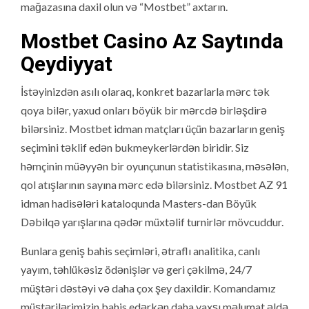
mağazasına daxil olun və “Mostbet” axtarın.
Mostbet Casino Az Saytında
Qeydiyyat
İstəyinizdən asılı olaraq, konkret bazarlarla mərc tək
qoya bilər, yaxud onları böyük bir mərcdə birləşdirə
bilərsiniz. Mostbet idman matçları üçün bazarların geniş
seçimini təklif edən bukmeykerlərdən biridir. Siz
həmçinin müəyyən bir oyunçunun statistikasına, məsələn,
qol atışlarının sayına mərc edə bilərsiniz. Mostbet AZ 91
idman hadisələri kataloqunda Masters-dan Böyük
Dəbilqə yarışlarına qədər müxtəlif turnirlər mövcuddur.
Bunlara geniş bahis seçimləri, ətraflı analitika, canlı
yayım, təhlükəsiz ödənişlər və geri çəkilmə, 24/7
müştəri dəstəyi və daha çox şey daxildir. Komandamız
müştərilərimizin bahis edərkən daha yaxşı məlumat əldə