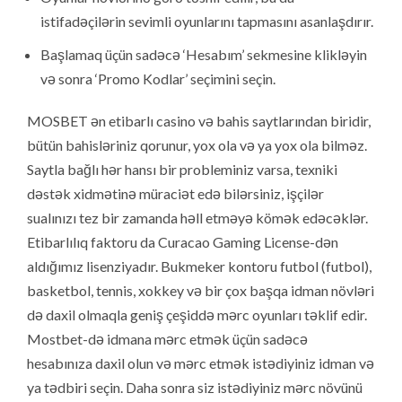
istifadəçilərin sevimli oyunlarını tapmasını asanlaşdırır.
Başlamaq üçün sadəcə ‘Hesabım’ sekmesine klikləyin
və sonra ‘Promo Kodlar’ seçimini seçin.
MOSBET ən etibarlı casino və bahis saytlarından biridir,
bütün bahisləriniz qorunur, yox ola və ya yox ola bilməz.
Saytla bağlı hər hansı bir probleminiz varsa, texniki
dəstək xidmətinə müraciət edə bilərsiniz, işçilər
sualınızı tez bir zamanda həll etməyə kömək edəcəklər.
Etibarlılıq faktoru da Curacao Gaming License-dən
aldığımız lisenziyadır. Bukmeker kontoru futbol (futbol),
basketbol, tennis, xokkey və bir çox başqa idman növləri
də daxil olmaqla geniş çeşiddə mərc oyunları təklif edir.
Mostbet-də idmana mərc etmək üçün sadəcə
hesabınıza daxil olun və mərc etmək istədiyiniz idman və
ya tədbiri seçin. Daha sonra siz istədiyiniz mərc növünü