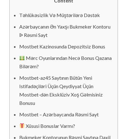
Content
Təhlükəsizlik Və Müştərilərə Dəstək
Azərbaycanın Ən Yaxşı Bukmeker Kontoru
ᐉ Rəsmi Sayt
Mostbet Kazinosunda Depozitsiz Bonus
Mərc Oyunlarından Necə Bonus Qazana
Bilərəm?
Mostbet-az45 Saytının Bütün Yeni
Istifadəçiləri Üçün Qeydiyyat Üçün
Mostbet-dən Eksklüziv Xoş Gəlmisiniz
Bonusu
Mostbet – Azərbaycanda Rəsmi Sayt
Xüsusi Bonuslar Varmı?
Bukmeker Kontorunun Rəsmi Saytına Daxil