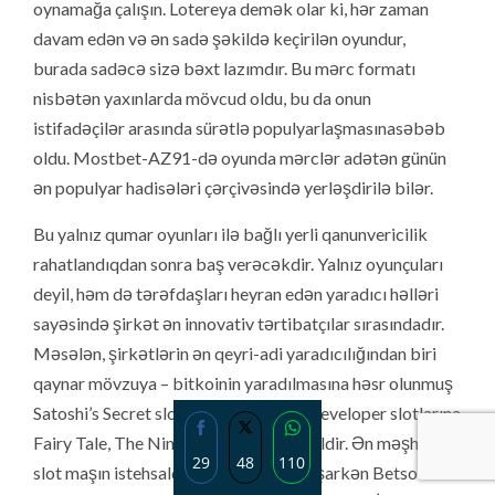
oynamağa çalışın. Lotereya demək olar ki, hər zaman
davam edən və ən sadə şəkildə keçirilən oyundur,
burada sadəcə sizə bəxt lazımdır. Bu mərc formatı
nisbətən yaxınlarda mövcud oldu, bu da onun
istifadəçilər arasında sürətlə populyarlaşmasınasəbəb
oldu. Mostbet-AZ91-də oyunda mərclər adətən günün
ən populyar hadisələri çərçivəsində yerləşdirilə bilər.
Bu yalnız qumar oyunları ilə bağlı yerli qanunvericilik
rahatlandıqdan sonra baş verəcəkdir. Yalnız oyunçuları
deyil, həm də tərəfdaşları heyran edən yaradıcı həlləri
sayəsində şirkət ən innovativ tərtibatçılar sırasındadır.
Məsələn, şirkətlərin ən qeyri-adi yaradıcılığından biri
qaynar mövzuya – bitkoinin yaradılmasına həsr olunmuş
Satoshi’s Secret slot maşınıdır. Digər developer slotlarına
Fairy Tale, The Ninja və başqaları daxildir. Ən məşhur
29
48
110
slot maşın istehsalçıları haqqında danışarkən Betsoft