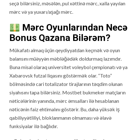
seçə bilərsiniz, məsələn, pul xəttinə mərc, xalla yayılan
mərc və ya yuxarı/aşağı mərc.
Mərc Oyunlarından Necə
Bonus Qazana Bilərəm?
Mükafatı almaq üçün qeydiyyatdan keçmək və oyun
balansını müəyyən məbləğədək doldurmaq lazımdır.
Buna misal olaraq universitet voleybol çempionatı və ya
Xabarovsk futzal liqasını göstərmək olar. “Toto”
bölməsində cari totalizator tirajlarının təqdim olunan
siyahısını tapa bilərsiniz. Mostbet bukmeker matçların
nəticələrinin yanında, mərc əmsalları ilə hesablanan
nəticənin faiz ehtimalını göstərir. Bu, daha yüksək iş
qabiliyyətliliyi, bloklanmanın olmaması və əlavə
funksiyalar ilə bağlıdır.