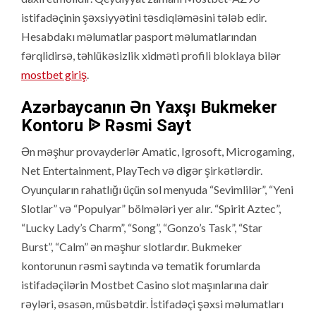
istifadəçinin şəxsiyyətini təsdiqləməsini tələb edir.
Hesabdakı məlumatlar pasport məlumatlarından
fərqlidirsə, təhlükəsizlik xidməti profili bloklaya bilər
mostbet giriş
.
Azərbaycanın Ən Yaxşı Bukmeker
Kontoru ᐉ Rəsmi Sayt
Ən məşhur provayderlər Amatic, Igrosoft, Microgaming,
Net Entertainment, PlayTech və digər şirkətlərdir.
Oyunçuların rahatlığı üçün sol menyuda “Sevimlilər”, “Yeni
Slotlar” və “Populyar” bölmələri yer alır. “Spirit Aztec”,
“Lucky Lady’s Charm”, “Song”, “Gonzo’s Task”, “Star
Burst”, “Calm” ən məşhur slotlardır. Bukmeker
kontorunun rəsmi saytında və tematik forumlarda
istifadəçilərin Mostbet Casino slot maşınlarına dair
rəyləri, əsasən, müsbətdir. İstifadəçi şəxsi məlumatları