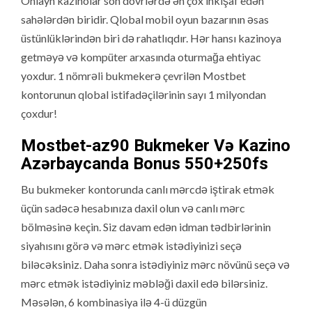
Onlayn kazinolar son dövrlərdə ən çox inkişaf edən
sahələrdən biridir. Qlobal mobil oyun bazarının əsas
üstünlüklərindən biri də rahatlıqdır. Hər hansı kazinoya
getməyə və kompüter arxasında oturmağa ehtiyac
yoxdur. 1 nömrəli bukmekerə çevrilən Mostbet
kontorunun qlobal istifadəçilərinin sayı 1 milyondan
çoxdur!
Mostbet-az90 Bukmeker Və Kazino
Azərbaycanda Bonus 550+250fs
Bu bukmeker kontorunda canlı mərcdə iştirak etmək
üçün sadəcə hesabınıza daxil olun və canlı mərc
bölməsinə keçin. Siz davam edən idman tədbirlərinin
siyahısını görə və mərc etmək istədiyinizi seçə
biləcəksiniz. Daha sonra istədiyiniz mərc növünü seçə və
mərc etmək istədiyiniz məbləği daxil edə bilərsiniz.
Məsələn, 6 kombinasiya ilə 4-ü düzgün