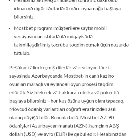
idman və digər tədbirlərə mərc oynamağa başlaya
bilərsiniz.
Mostbet proqramı müştərilərə saytın mobil
versiyasından istifadə ilə müqayisədə
təkmilləşdirilmiş təcrübə təqdim etmək üçün nəzərdə
tutulub.
Peşəkar təlim keçmiş dilerlər və real oyun tərzi
sayəsində Azərbaycanda Mostbet-in canlı kazino
oyunları maraqlı və əyləncəli oyun prosesi təqdim
edəcək. Siz blekcek və bakkara, ruletka və poker ilə
başlaya bilərsiniz – hər kəs özünə uyğun olanı tapacaq.
Mövcud ödəniş variantları coğrafi ərazinizdən asılı
olaraq dəyişə bilər. Bununla belə, Mostbet AZ-90
ödənişləri Azərbaycan manatı (AZN), həmçinin ABŞ
dolları (USD) və avro (EUR) ilə qəbul edir. Hesabınızdan