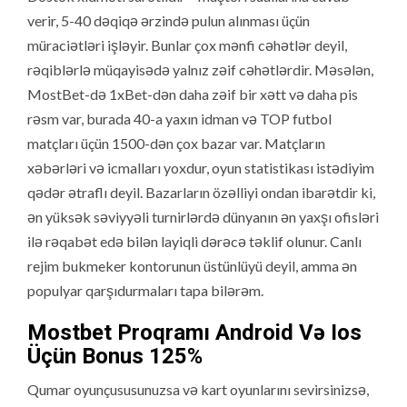
verir, 5-40 dəqiqə ərzində pulun alınması üçün
müraciətləri işləyir. Bunlar çox mənfi cəhətlər deyil,
rəqiblərlə müqayisədə yalnız zəif cəhətlərdir. Məsələn,
MostBet-də 1xBet-dən daha zəif bir xətt və daha pis
rəsm var, burada 40-a yaxın idman və TOP futbol
matçları üçün 1500-dən çox bazar var. Matçların
xəbərləri və icmalları yoxdur, oyun statistikası istədiyim
qədər ətraflı deyil. Bazarların özəlliyi ondan ibarətdir ki,
ən yüksək səviyyəli turnirlərdə dünyanın ən yaxşı ofisləri
ilə rəqabət edə bilən layiqli dərəcə təklif olunur. Canlı
rejim bukmeker kontorunun üstünlüyü deyil, amma ən
populyar qarşıdurmaları tapa bilərəm.
Mostbet Proqramı Android Və Ios
Üçün Bonus 125%
Qumar oyunçususunuzsa və kart oyunlarını sevirsinizsə,