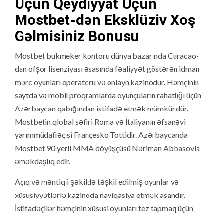
Üçün Qeydiyyat Üçün
Mostbet-dən Eksklüziv Xoş
Gəlmisiniz Bonusu
Mostbet bukmeker kontoru dünya bazarında Curacao-
dan ofşor lisenziyası əsasında fəaliyyət göstərən idman
mərc oyunları operatoru və onlayn kazinodur. Həmçinin
saytda və mobil proqramlarda oyunçuların rahatlığı üçün
Azərbaycan qabığından istifadə etmək mümkündür.
Mostbetin qlobal səfiri Roma və İtaliyanın əfsanəvi
yarımmüdafiəçisi Françesko Tottidir. Azərbaycanda
Mostbet 90 yerli MMA döyüşçüsü Nəriman Abbasovla
əməkdaşlıq edir.
Açıq və məntiqli şəkildə təşkil edilmiş oyunlar və
xüsusiyyətlərlə kazinoda naviqasiya etmək asandır.
İstifadəçilər həmçinin xüsusi oyunları tez tapmaq üçün