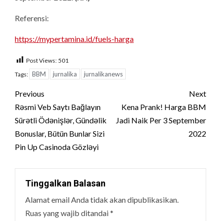
Referensi:
https://mypertamina.id/fuels-harga
Post Views:
501
BBM
jurnalika
jurnalikanews
Tags:
Post
Previous
Next
navigation
Rəsmi Veb Saytı Bağlayın️
Kena Prank! Harga BBM
Sürətli Ödənişlər, Gündəlik
Jadi Naik Per 3 September
Bonuslar, Bütün Bunlar Sizi
2022
Pin Up Casinoda Gözləyi
Tinggalkan Balasan
Alamat email Anda tidak akan dipublikasikan.
Ruas yang wajib ditandai
*