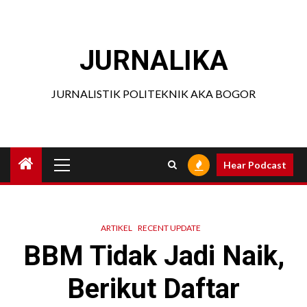
Skip
to
content
JURNALIKA
JURNALISTIK POLITEKNIK AKA BOGOR
Primary
Hear Podcast
Menu
ARTIKEL
RECENT UPDATE
BBM Tidak Jadi Naik,
Berikut Daftar